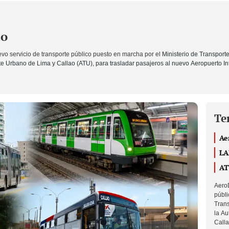
to
vo servicio de transporte público puesto en marcha por el
Ministerio de Transport
e Urbano de Lima y Callao (ATU), para trasladar pasajeros al nuevo Aeropuerto I
Te
Ae
LA
AT
AeroD
públi
Trans
la Au
Calla