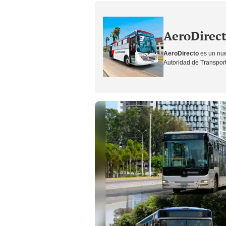
AeroDirec
AeroDirecto
es un nue
Autoridad de Transport