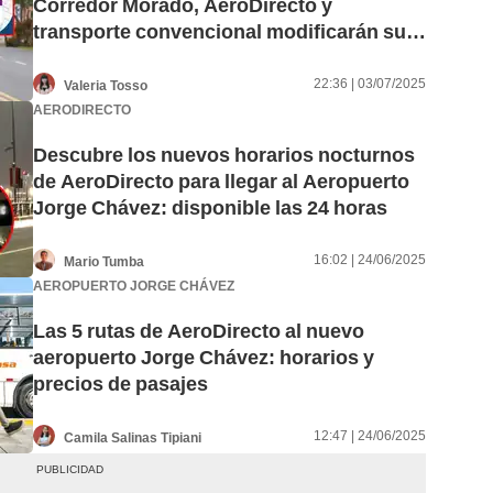
Corredor Morado, AeroDirecto y
transporte convencional modificarán su
ruta este 4 de julio
22:36 | 03/07/2025
Valeria Tosso
AERODIRECTO
Descubre los nuevos horarios nocturnos
de AeroDirecto para llegar al Aeropuerto
Jorge Chávez: disponible las 24 horas
16:02 | 24/06/2025
Mario Tumba
AEROPUERTO JORGE CHÁVEZ
Las 5 rutas de AeroDirecto al nuevo
aeropuerto Jorge Chávez: horarios y
precios de pasajes
12:47 | 24/06/2025
Camila Salinas Tipiani