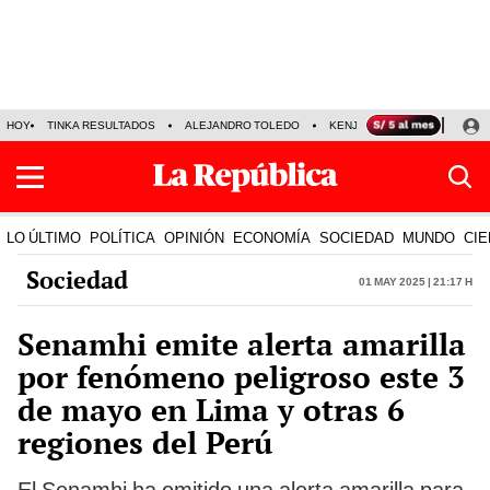
HOY
TINKA RESULTADOS
ALEJANDRO TOLEDO
KENJI FUJIMORI
PRECIO
LO ÚLTIMO
POLÍTICA
OPINIÓN
ECONOMÍA
SOCIEDAD
MUNDO
CIE
Sociedad
01 May 2025 | 21:17 h
Senamhi emite alerta amarilla
por fenómeno peligroso este 3
de mayo en Lima y otras 6
regiones del Perú