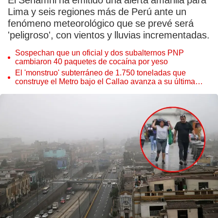
El Senamhi ha emitido una alerta amarilla para
Lima y seis regiones más de Perú ante un
fenómeno meteorológico que se prevé será
'peligroso', con vientos y lluvias incrementadas.
Sospechan que un oficial y dos subalternos PNP
cambiaron 40 paquetes de cocaína por yeso
El 'monstruo' subterráneo de 1.750 toneladas que
construye el Metro bajo el Callao avanza a su última
estación