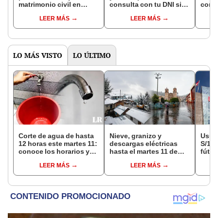
matrimonio civil en
consulta con tu DNI si
con 
Reniec?
fuiste elegido miembro
LEER MÁS
LEER MÁS
de mesa para este 4 de
octubre en el link oficial
de la ONPE
LO MÁS VISTO
LO ÚLTIMO
Corte de agua de hasta
Nieve, granizo y
Usuar
12 horas este martes 11:
descargas eléctricas
S/14.
conoce los horarios y
hasta el martes 11 de
fútbo
zonas afectadas en
agosto: Senamhi
se ne
LEER MÁS
LEER MÁS
Miraflores, SJL, Los
advierte mal tiempo en
Indec
Olivos y más
la sierra e Indeci insta a
empr
tomar medidas de
19.0
prevención