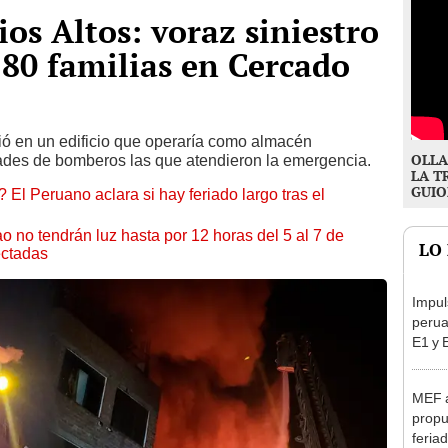
os Altos: voraz siniestro
 80 familias en Cercado
ció en un edificio que operaría como almacén
OLLA
ades de bomberos las que atendieron la emergencia.
LA T
GUIO
 El Peruano aclara si hay feriado largo tras el
ao no tendrán luz hasta por 12 horas del 5 al 7 de
LO
ectadas
Impul
perua
E1 y 
pymes
benef
MEF 
propu
feriad