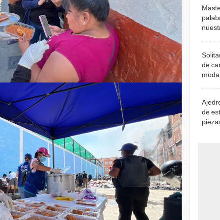
Maste
palab
nuest
Solita
de ca
moda.
demue
Ajedre
de es
piezas
consi