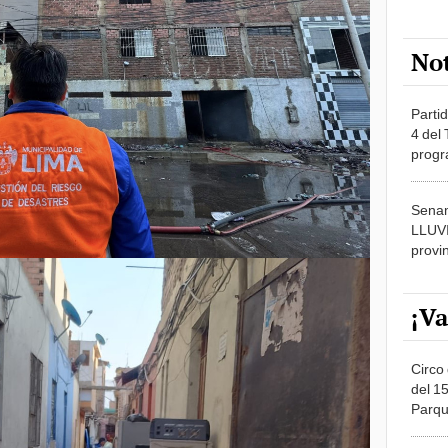
No
Partid
4 del
progr
dónde
Senam
LLUV
provi
¡Va
Circo 
del 15
Parqu
Migue