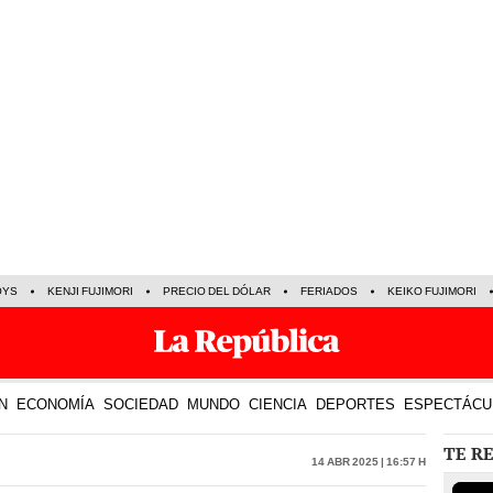
OYS
KENJI FUJIMORI
PRECIO DEL DÓLAR
FERIADOS
KEIKO FUJIMORI
N
ECONOMÍA
SOCIEDAD
MUNDO
CIENCIA
DEPORTES
ESPECTÁCU
TE R
14 Abr 2025 | 16:57 h