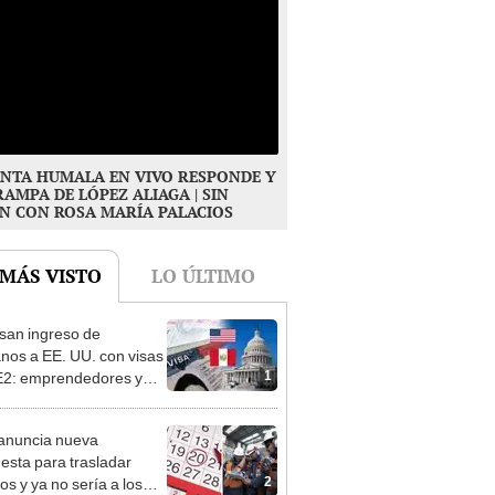
NTA HUMALA EN VIVO RESPONDE Y
RAMPA DE LÓPEZ ALIAGA | SIN
N CON ROSA MARÍA PALACIOS
 MÁS VISTO
LO ÚLTIMO
san ingreso de
nos a EE. UU. con visas
1
E2: emprendedores y
 serían los más
iciados
anuncia nueva
esta para trasladar
2
os y ya no sería a los