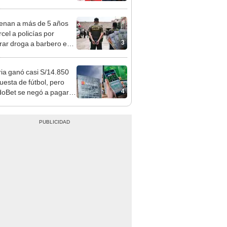
es: “Lunes es mejor día”
nan a más de 5 años
cel a policías por
3
ar droga a barbero en
al y exigirle S/5.000
ia ganó casi S/14.850
uesta de fútbol, pero
4
oBet se negó a pagar:
opi multó a la empresa
ás de S/ 19.000