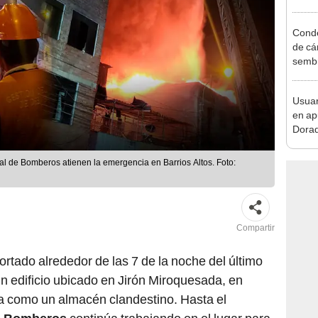
viern
Conde
de cár
sembr
su loc
Usuar
en ap
Dorad
Indec
con m
l de Bomberos atienen la emergencia en Barrios Altos. Foto:
Compartir
ortado alrededor de las 7 de la noche del último
n edificio ubicado en Jirón Miroquesada, en
ía como un almacén clandestino. Hasta el