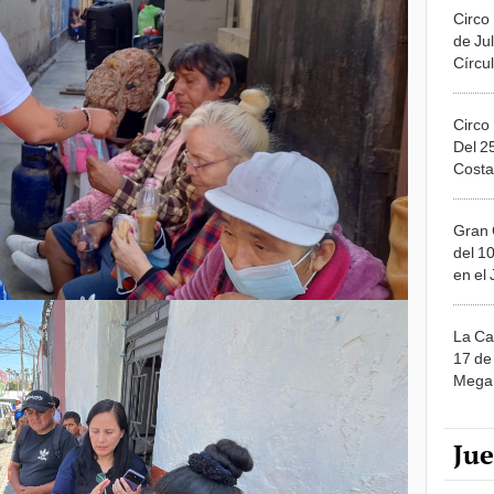
Circo
de Jul
Círcul
Circo
Del 2
Costa
Gran 
del 10
en el
La Ca
17 de 
Mega 
Ju