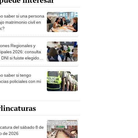
puede interesar
 saber si una persona
jo matrimonio civil en
ec?
iones Regionales y
ipales 2026: consulta
 DNI si fuiste elegido
ro de mesa para este 4
ubre en el link oficial de
 saber si tengo
NPE
cias policiales con mi
lincaturas
ncatura del sábado 8 de
o de 2026