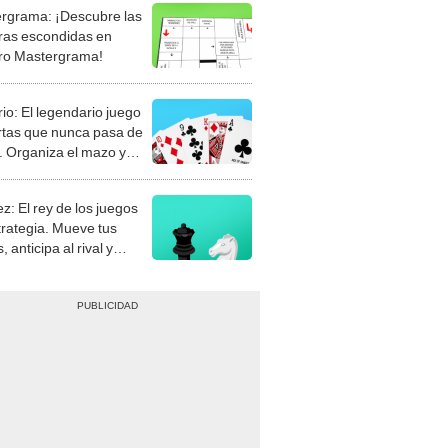
rgrama: ¡Descubre las
ras escondidas en
ro Mastergrama!
rio: El legendario juego
rtas que nunca pasa de
 Organiza el mazo y
stra tu habilidad.
z: El rey de los juegos
trategia. Mueve tus
, anticipa al rival y
gue el jaque mate.