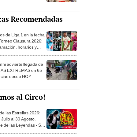
tas Recomendadas
os de Liga 1 en la fecha
 Torneo Clausura 2026:
amación, horarios y
 ver
hi advierte llegada de
IAS EXTREMAS en 65
ncias desde HOY
mos al Circo!
de las Estrellas 2026:
 Julio al 30 Agosto.
e de las Leyendas - San
l