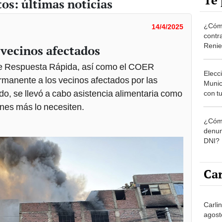
Te 
tos: últimas noticias
¿Cómo
14/4/2025
contra
Reni
vecinos afectados
 de Respuesta Rápida, así como el COER
Elecc
rmanente a los vecinos afectados por las
Munic
lado, se llevó a cabo asistencia alimentaria como
con tu
miemb
nes más lo necesiten.
de oct
¿Cómo
la O
denun
DNI?
Car
Carli
agost