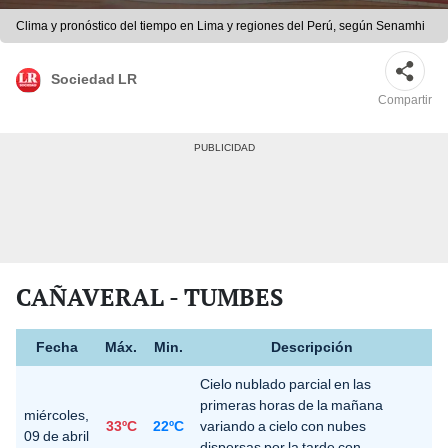
Clima y pronóstico del tiempo en Lima y regiones del Perú, según Senamhi
Sociedad LR
Compartir
CAÑAVERAL - TUMBES
Fecha
Máx.
Min.
Descripción
Cielo nublado parcial en las
primeras horas de la mañana
miércoles,
33ºC
22ºC
variando a cielo con nubes
09 de abril
dispersas por la tarde con