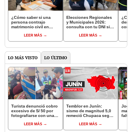
¿Cómo saber si una
Elecciones Regionales
¿Cóm
persona contrajo
y Municipales 2026:
denun
matrimonio civil en
consulta con tu DNI si
con 
Reniec?
fuiste elegido miembro
LEER MÁS
LEER MÁS
de mesa para este 4 de
octubre en el link oficial
de la ONPE
LO MÁS VISTO
LO ÚLTIMO
Turista denunció cobro
Temblor en Junín:
Jocke
excesivo de S/ 50 por
sismo de magnitud 5,0
manti
fotografiarse con una
remeció Chupaca según
falta
alpaca en Cusco y
IGP
¿desd
LEER MÁS
LEER MÁS
Serenazgo recuperó el
el ce
dinero