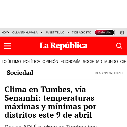
HOY
OLLANTA HUMALA
JANET TELLO
7 DE AGOSTO
TINKA RESULTADOS
LO ÚLTIMO
POLÍTICA
OPINIÓN
ECONOMÍA
SOCIEDAD
MUNDO
CIE
Sociedad
09 Abr 2025 | 0:07 h
Clima en Tumbes, vía
Senamhi: temperaturas
máximas y mínimas por
distritos este 9 de abril