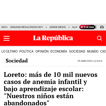
HOY
SINUANO RESULTADOS HOY
JORGE MESSI
ALIANZA LIMA VS SPORT BO
LO ÚLTIMO
POLÍTICA
OPINIÓN
ECONOMÍA
SOCIEDAD
MUNDO
CIE
Sociedad
05 Abr 2025 | 14:04 h
Loreto: más de 10 mil nuevos
casos de anemia infantil y
bajo aprendizaje escolar:
"Nuestros niños están
abandonados"