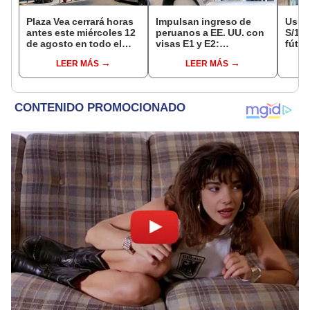
Plaza Vea cerrará horas
Impulsan ingreso de
Usuar
antes este miércoles 12
peruanos a EE. UU. con
S/14.
de agosto en todo el
visas E1 y E2:
fútbo
Perú: tiendas atenderán
emprendedores y
se ne
LEER MÁS
LEER MÁS
hasta las 7 p.m.
pymes serían los más
Indec
beneficiados
empr
19.0