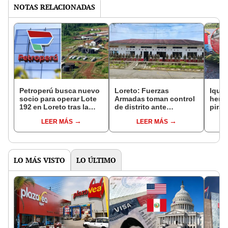
NOTAS RELACIONADAS
Petroperú busca nuevo
Loreto: Fuerzas
Iquit
socio para operar Lote
Armadas toman control
herid
192 en Loreto tras la
de distrito ante
pirat
salida de Altamesa
manifestaciones contra
naveg
LEER MÁS
LEER MÁS
alcalde
LO MÁS VISTO
LO ÚLTIMO