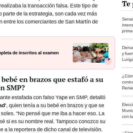
Te 
realizaba la transacción falsa. Este tipo de
mo parte de la estrategia, son cada vez más
Senam
 entre los comerciantes de San Martín de
intens
prime
estas
afect
Denun
mpleta de inscritos al examen
y fue
Lurig
proli
¿Cómo
 bebé en brazos que estafó a su
contra
 en SMP?
Reni
ante estafada con falso Yape en SMP, detalló
Elecc
ad'
, quien tenía a su bebé en brazos y que se
Munic
 soles. "No pensé que me iba a hacer eso. La
con tu
 sé si es su nombre real. Tampoco conozco su
miemb
de oct
te a la reportera de dicho canal de televisión.
¿Cómo
la O