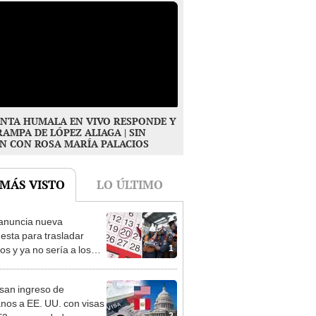
NTA HUMALA EN VIVO RESPONDE Y
RAMPA DE LÓPEZ ALIAGA | SIN
N CON ROSA MARÍA PALACIOS
 MÁS VISTO
LO ÚLTIMO
anuncia nueva
esta para trasladar
1
os y ya no sería a los
es: “Lunes es mejor día”
san ingreso de
nos a EE. UU. con visas
2
E2: emprendedores y