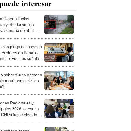
puede interesar
hi alerta lluvias
as y frío durante la
ra semana de abril:
 son las regiones más
adas
cian plaga de insectos
rtes olores en Penal de
ancho: vecinos señalan
feración de moscas
 saber si una persona
jo matrimonio civil en
ec?
iones Regionales y
ipales 2026: consulta
 DNI si fuiste elegido
ro de mesa para este 4
ubre en el link oficial de
 saber si tengo
NPE