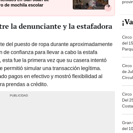
o de mochila escolar
¡Va
tre la denunciante y la estafadora
Circo 
del 15
iente del puesto de ropa durante aproximadamente
Parqu
 de confianza para llevar a cabo la estafa
Migue
 esta fue la primera vez que su casera intentó
Circo
 permitió simular una transacción legítima.
de Jul
ado pagos en efectivo y mostró flexibilidad al
Círcul
era prendas a crédito.
Circo
Del 2
Costa
Gran 
del 10
en el