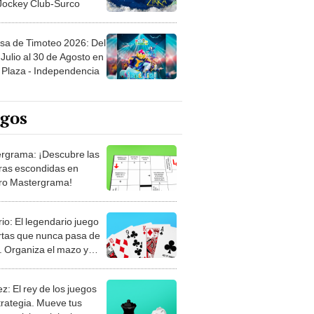
sa de Timoteo 2026: Del
Julio al 30 de Agosto en
Plaza - Independencia
egos
rgrama: ¡Descubre las
ras escondidas en
ro Mastergrama!
rio: El legendario juego
rtas que nunca pasa de
 Organiza el mazo y
stra tu habilidad.
z: El rey de los juegos
trategia. Mueve tus
, anticipa al rival y