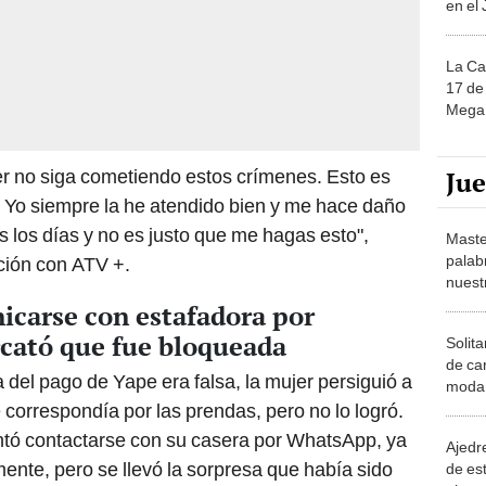
La Ca
17 de 
Mega 
Ju
er no siga cometiendo estos crímenes. Esto es
. Yo siempre la he atendido bien y me hace daño
s los días y no es justo que me hagas esto",
Maste
palab
ción con ATV +.
nuest
icarse con estafadora por
cató que fue bloqueada
Solita
de ca
 del pago de Yape era falsa, la mujer persiguió a
moda.
demue
 correspondía por las prendas, pero no lo logró.
entó contactarse con su casera por WhatsApp, ya
Ajedre
nte, pero se llevó la sorpresa que había sido
de es
piezas