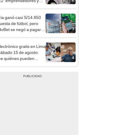
 serían los más
iciados
ia ganó casi S/14.850
uesta de fútbol, pero
3
oBet se negó a pagar:
opi multó a la empresa
ás de S/ 19.000
lectrónico gratis en Lima
sábado 15 de agosto:
4
e quiénes pueden
er y qué requisitos
 cumplir