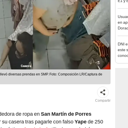
pymes
benef
Usuar
en ap
Dorad
Indec
con m
DNI e
este 
conoc
acced
deben
e llevó diversas prendas en SMP. Foto: Composición LR/Captura de
Compartir
ndedora de ropa en
San Martín de Porres
 su casera tras pagarle con falso
Yape
de 250
la víctima,
la criminal
utilizaba a su bebé en