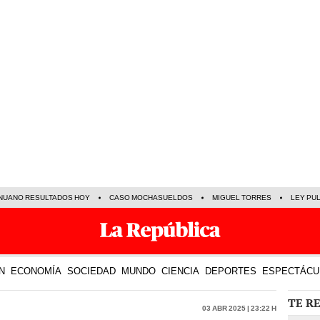
NUANO RESULTADOS HOY
CASO MOCHASUELDOS
MIGUEL TORRES
LEY PU
N
ECONOMÍA
SOCIEDAD
MUNDO
CIENCIA
DEPORTES
ESPECTÁCU
TE R
03 Abr 2025 | 23:22 h