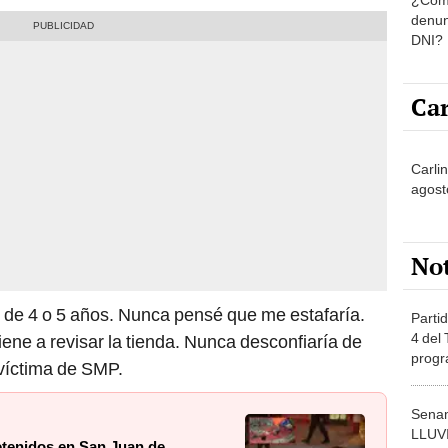
denun
DNI?
Car
Carli
agost
No
 de 4 o 5 años. Nunca pensé que me estafaría.
Partid
4 del
ene a revisar la tienda. Nunca desconfiaría de
progr
 víctima de SMP.
dónde
Senam
LLUV
etenidos en San Juan de
provi