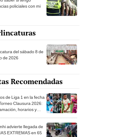
cias policiales con mi
lincaturas
ncatura del sábado 8 de
o de 2026
tas Recomendadas
os de Liga 1 en la fecha
 Torneo Clausura 2026:
amación, horarios y
 ver
hi advierte llegada de
IAS EXTREMAS en 65
ncias desde HOY