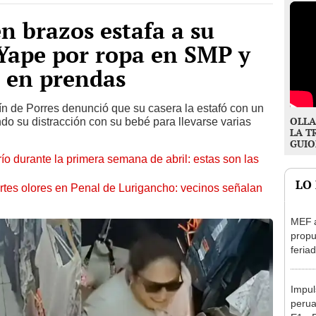
n brazos estafa a su
 Yape por ropa en SMP y
s en prendas
n de Porres denunció que su casera la estafó con un
OLLA
do su distracción con su bebé para llevarse varias
LA T
GUIO
río durante la primera semana de abril: estas son las
LO
rtes olores en Penal de Lurigancho: vecinos señalan
MEF 
propu
feriad
viern
Impul
perua
E1 y 