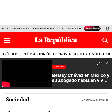
HOY
UNIVERSITARIO VS SPORTING CRISTAL
CASO MOCHASUELDOS
MIGUEL
LO ÚLTIMO
POLÍTICA
OPINIÓN
ECONOMÍA
SOCIEDAD
MUNDO
CIE
EN VIVO
Betssy Chávez en México y
su abogado habla en vivo |
Que No Se Te Olvide con
Carlos Cornejo
Sociedad
17 Jun 2025 | 19:24 h