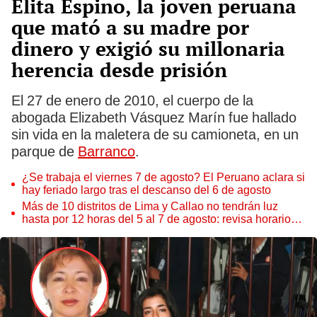
Elita Espino, la joven peruana
que mató a su madre por
dinero y exigió su millonaria
herencia desde prisión
El 27 de enero de 2010, el cuerpo de la
abogada Elizabeth Vásquez Marín fue hallado
sin vida en la maletera de su camioneta, en un
parque de
Barranco
.
¿Se trabaja el viernes 7 de agosto? El Peruano aclara si
hay feriado largo tras el descanso del 6 de agosto
Más de 10 distritos de Lima y Callao no tendrán luz
hasta por 12 horas del 5 al 7 de agosto: revisa horarios y
zonas afectadas