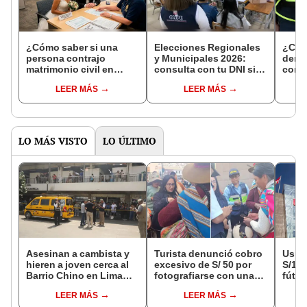
¿Cómo saber si una
Elecciones Regionales
¿Cóm
persona contrajo
y Municipales 2026:
denun
matrimonio civil en
consulta con tu DNI si
con 
Reniec?
fuiste elegido miembro
LEER MÁS
LEER MÁS
de mesa para este 4 de
octubre en el link oficial
de la ONPE
LO MÁS VISTO
LO ÚLTIMO
Asesinan a cambista y
Turista denunció cobro
Usuar
hieren a joven cerca al
excesivo de S/ 50 por
S/14.
Barrio Chino en Lima
fotografiarse con una
fútbo
Cercado: un
alpaca en Cusco y
se ne
LEER MÁS
LEER MÁS
sospechoso detenido
Serenazgo recuperó el
Indec