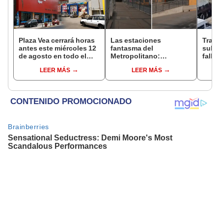
Plaza Vea cerrará horas
Las estaciones
Trag
antes este miércoles 12
fantasma del
sube 
de agosto en todo el
Metropolitano:
falle
Perú: tiendas atenderán
ampliación norte sigue
entre
LEER MÁS
LEER MÁS
hasta las 7 p.m.
inconclusa por falta de
Espi
buses y una adenda
estancada