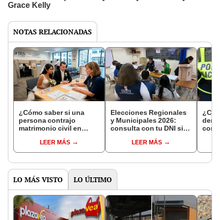
NOTAS RELACIONADAS
¿Cómo saber si una
Elecciones Regionales
¿Cóm
persona contrajo
y Municipales 2026:
denun
matrimonio civil en
consulta con tu DNI si
con 
Reniec?
fuiste elegido miembro
LEER MÁS
LEER MÁS
de mesa para este 4 de
octubre en el link oficial
de la ONPE
LO MÁS VISTO
LO ÚLTIMO