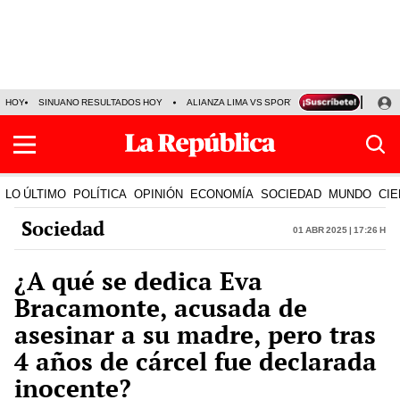
HOY
SINUANO RESULTADOS HOY
ALIANZA LIMA VS SPORT BOYS
JORGE MES
LO ÚLTIMO
POLÍTICA
OPINIÓN
ECONOMÍA
SOCIEDAD
MUNDO
CIE
Sociedad
01 Abr 2025 | 17:26 h
¿A qué se dedica Eva
Bracamonte, acusada de
asesinar a su madre, pero tras
4 años de cárcel fue declarada
inocente?