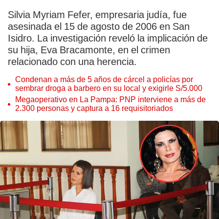
Silvia Myriam Fefer, empresaria judía, fue
asesinada el 15 de agosto de 2006 en San
Isidro. La investigación reveló la implicación de
su hija, Eva Bracamonte, en el crimen
relacionado con una herencia.
Condenan a más de 5 años de cárcel a policías por
sembrar droga a barbero en su local y exigirle S/5.000
Megaoperativo en La Pampa: PNP interviene a más de
2.300 personas y captura a 16 requisitoriados