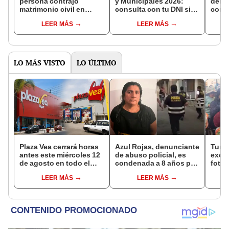
persona contrajo
y Municipales 2026:
denun
matrimonio civil en
consulta con tu DNI si
con 
Reniec?
fuiste elegido miembro
LEER MÁS
LEER MÁS
de mesa para este 4 de
octubre en el link oficial
de la ONPE
LO MÁS VISTO
LO ÚLTIMO
Plaza Vea cerrará horas
Azul Rojas, denunciante
Turis
antes este miércoles 12
de abuso policial, es
exces
de agosto en todo el
condenada a 8 años por
fotog
Perú: tiendas atenderán
organización criminal
alpa
LEER MÁS
LEER MÁS
hasta las 7 p.m.
en Trujillo
seren
dine