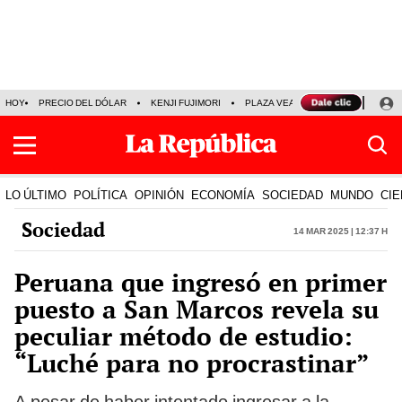
HOY
PRECIO DEL DÓLAR
KENJI FUJIMORI
PLAZA VEA
FERIADOS
KE
LO ÚLTIMO
POLÍTICA
OPINIÓN
ECONOMÍA
SOCIEDAD
MUNDO
CIE
Sociedad
14 Mar 2025 | 12:37 h
Peruana que ingresó en primer
puesto a San Marcos revela su
peculiar método de estudio:
“Luché para no procrastinar”