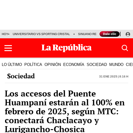
HOY
UNIVERSITARIO VS SPORTING CRISTAL
SINUANO RESULTADOS HOY
CA
LO ÚLTIMO
POLÍTICA
OPINIÓN
ECONOMÍA
SOCIEDAD
MUNDO
CIE
Sociedad
31 Ene 2025 | 8:16 h
Los accesos del Puente
Huampaní estarán al 100% en
febrero de 2025, según MTC:
conectará Chaclacayo y
Lurigancho-Chosica