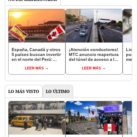
España, Canadá y otros
¡Atención conductores!
Licen
5 países buscan invertir
MTC anuncio reapertura
puede
en el norte del Perú:
del túnel de acceso a la
menos
proyecto potenciará el
Vía Expresa en Paseo de
debes
LEER MÁS
LEER MÁS
turismo costeño
la República
opció
proc
LO MÁS VISTO
LO ÚLTIMO