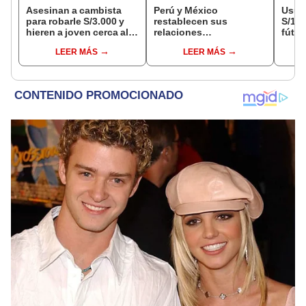
Asesinan a cambista
Perú y México
Usuar
para robarle S/3.000 y
restablecen sus
S/14.
hieren a joven cerca al
relaciones
fútbo
Barrio Chino en Lima
diplomáticas: ¿se
se ne
LEER MÁS
LEER MÁS
Cercado
anulan los visados?
Indec
empr
19.0