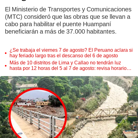
El Ministerio de Transportes y Comunicaciones
(MTC) consideró que las obras que se llevan a
cabo para habilitar el puente Huampaní
beneficiarán a más de 37.000 habitantes.
¿Se trabaja el viernes 7 de agosto? El Peruano aclara si
hay feriado largo tras el descanso del 6 de agosto
Más de 10 distritos de Lima y Callao no tendrán luz
hasta por 12 horas del 5 al 7 de agosto: revisa horarios y
zonas afectadas