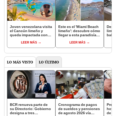
Joven venezolana visita
Este es el 'Miami Beach
Desc
el Cancún limeño y
limeño': descubre cómo
limeñ
queda impactada con
llegar a esta paradisíaca
balne
su belleza y aguas
playa de aguas
Lima
LEER MÁS
LEER MÁS
turquesas: “Es una
cristalinas cerca de
aguas
playa súper pituca”
Lima con poco
¿dón
presupuesto
cómo
LO MÁS VISTO
LO ÚLTIMO
BCR renueva parte de
Cronograma de pagos
Preci
su Directorio: Gobierno
de sueldos y pensiones
hoy, 
designa a tres
de agosto 2026 vía
de 20