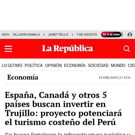
HOY
OLLANTA HUMALA
JANET TELLO
7 DE AGOSTO
TINKA RESULTADOS
LO ÚLTIMO
POLÍTICA
OPINIÓN
ECONOMÍA
SOCIEDAD
MUNDO
CIE
Economía
31 Ene 2025 | 17:15 h
España, Canadá y otros 5
países buscan invertir en
Trujillo: proyecto potenciará
el turismo costeño del Perú