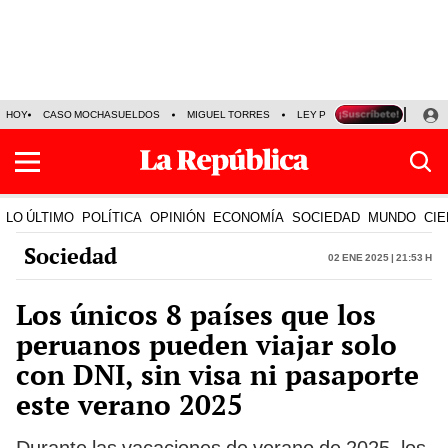
HOY
CASO MOCHASUELDOS
MIGUEL TORRES
LEY PULPÍN
PRECIO DEL
LO ÚLTIMO
POLÍTICA
OPINIÓN
ECONOMÍA
SOCIEDAD
MUNDO
CIE
Sociedad
02 Ene 2025 | 21:53 h
Los únicos 8 países que los
peruanos pueden viajar solo
con DNI, sin visa ni pasaporte
este verano 2025