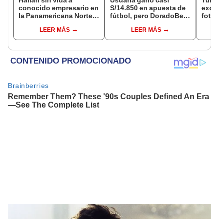
conocido empresario en
S/14.850 en apuesta de
exces
la Panamericana Norte
fútbol, pero DoradoBet
fotog
tras ser secuestrado en
se negó a pagar:
alpa
LEER MÁS
LEER MÁS
Sullana, Piura
Indecopi multó a la
Seren
empresa con más de S/
dine
19.000