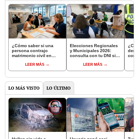
¿Cómo saber si una
Elecciones Regionales
¿Cóm
persona contrajo
y Municipales 2026:
denun
matrimonio civil en
consulta con tu DNI si
con 
Reniec?
fuiste elegido miembro
LEER MÁS
LEER MÁS
de mesa para este 4 de
octubre en el link oficial
de la ONPE
LO MÁS VISTO
LO ÚLTIMO
Hallan sin vida a
Usuaria ganó casi
Turis