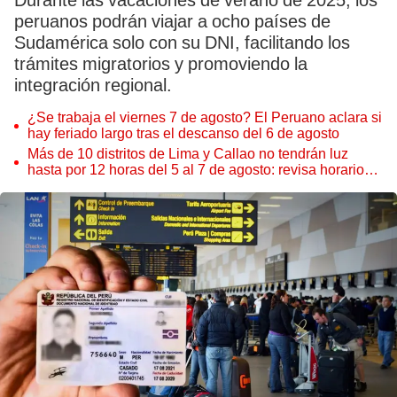
Durante las vacaciones de verano de 2025, los
peruanos podrán viajar a ocho países de
Sudamérica solo con su DNI, facilitando los
trámites migratorios y promoviendo la
integración regional.
¿Se trabaja el viernes 7 de agosto? El Peruano aclara si
hay feriado largo tras el descanso del 6 de agosto
Más de 10 distritos de Lima y Callao no tendrán luz
hasta por 12 horas del 5 al 7 de agosto: revisa horarios y
zonas afectadas