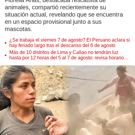
Fiorella Arias, destacada rescatista de
animales, compartió recientemente su
situación actual, revelando que se encuentra
en un espacio provisional junto a sus
mascotas.
¿Se trabaja el viernes 7 de agosto? El Peruano aclara si
hay feriado largo tras el descanso del 6 de agosto
Más de 10 distritos de Lima y Callao no tendrán luz
hasta por 12 horas del 5 al 7 de agosto: revisa horarios y
zonas afectadas