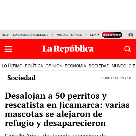
HOY
CASO MOCHASUELDOS
MIGUEL TORRES
LEY PULPÍN
PRECIO DEL
LO ÚLTIMO
POLÍTICA
OPINIÓN
ECONOMÍA
SOCIEDAD
MUNDO
CIE
Sociedad
05 Dic 2024 | 13:29 h
Desalojan a 50 perritos y
rescatista en Jicamarca: varias
mascotas se alejaron de
refugio y desaparecieron