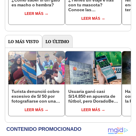
es macho o hembra?
con tu mascota?
enco
Conoce las
termi
LEER MÁS
disposiciones que
su pe
LEER MÁS
debes seguir para hacer
padre
el trámite
aban
LO MÁS VISTO
LO ÚLTIMO
Turista denunció cobro
Usuaria ganó casi
Halla
excesivo de S/ 50 por
S/14.850 en apuesta de
cono
fotografiarse con una
fútbol, pero DoradoBet
la Pa
alpaca en Cusco y
se negó a pagar:
tras 
LEER MÁS
LEER MÁS
Serenazgo recuperó el
Indecopi multó a la
Sulla
dinero
empresa con más de S/
19.000