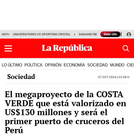
HOY
UNIVERSITARIO VS SPORTING CRISTAL
SINUANO RESULTADOS HOY
CA
LO ÚLTIMO
POLÍTICA
OPINIÓN
ECONOMÍA
SOCIEDAD
MUNDO
CIE
Sociedad
07 Oct 2024 | 23:28 h
El megaproyecto de la COSTA
VERDE que está valorizado en
US$130 millones y será el
primer puerto de cruceros del
Perú