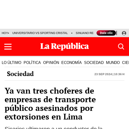
HOY
UNIVERSITARIO VS SPORTING CRISTAL
SINUANO RESULTADOS HOY
CA
LO ÚLTIMO
POLÍTICA
OPINIÓN
ECONOMÍA
SOCIEDAD
MUNDO
CIE
Sociedad
23 Sep 2024 | 10:36 h
Ya van tres choferes de
empresas de transporte
público asesinados por
extorsiones en Lima