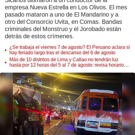
Sicarios ultimaron a un conductor de la
empresa Nueva Estrella en Los Olivos. El mes
pasado mataron a uno de El Mandarino y a
otro del Consorcio Uvita, en Comas. Bandas
criminales del Monstruo y el Jorobado están
detrás de estos crímenes.
¿Se trabaja el viernes 7 de agosto? El Peruano aclara si
hay feriado largo tras el descanso del 6 de agosto
Más de 10 distritos de Lima y Callao no tendrán luz
hasta por 12 horas del 5 al 7 de agosto: revisa horarios y
zonas afectadas