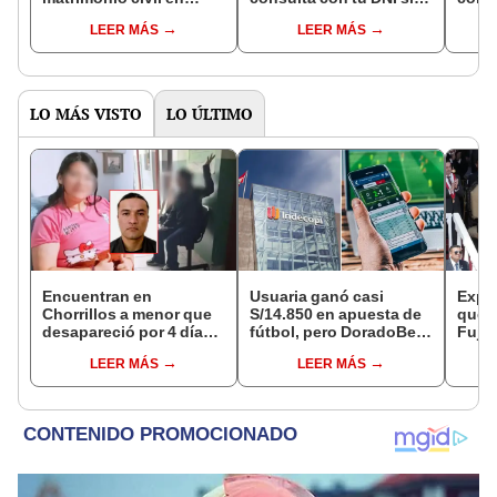
Reniec?
fuiste elegido miembro
LEER MÁS
LEER MÁS
de mesa para este 4 de
octubre en el link oficial
de la ONPE
LO MÁS VISTO
LO ÚLTIMO
Encuentran en
Usuaria ganó casi
Expon
Chorrillos a menor que
S/14.850 en apuesta de
que 
desapareció por 4 días
fútbol, pero DoradoBet
Fujim
tras ser captada por
se negó a pagar:
Parad
LEER MÁS
LEER MÁS
sujeto que conoció en
Indecopi multó a la
cues
Roblox: PNP busca al
empresa con más de S/
consi
implicado
19.000