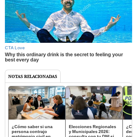
NOTAS RELACIONADAS
¿Cómo saber si una
Elecciones Regionales
¿Cóm
persona contrajo
y Municipales 2026:
denun
matrimonio civil en
consulta con tu DNI si
con 