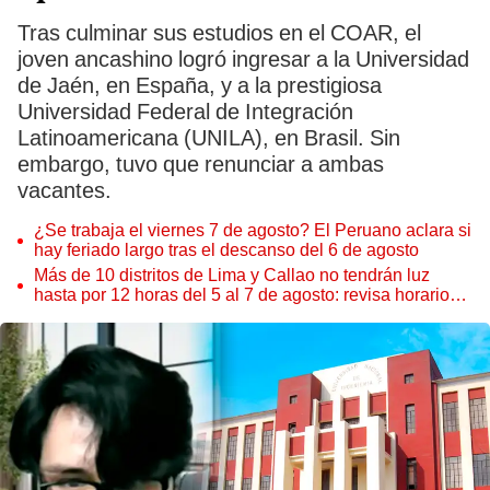
Tras culminar sus estudios en el COAR, el
joven ancashino logró ingresar a la Universidad
de Jaén, en España, y a la prestigiosa
Universidad Federal de Integración
Latinoamericana (UNILA), en Brasil. Sin
embargo, tuvo que renunciar a ambas
vacantes.
¿Se trabaja el viernes 7 de agosto? El Peruano aclara si
hay feriado largo tras el descanso del 6 de agosto
Más de 10 distritos de Lima y Callao no tendrán luz
hasta por 12 horas del 5 al 7 de agosto: revisa horarios y
zonas afectadas