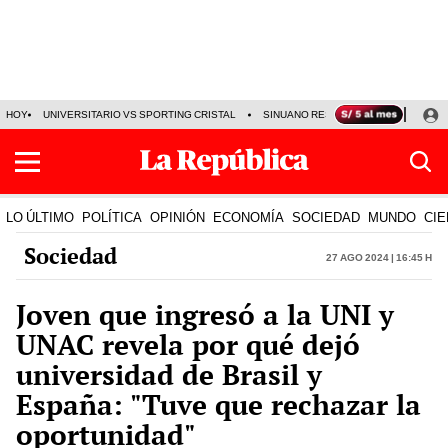
HOY
UNIVERSITARIO VS SPORTING CRISTAL
SINUANO RESULTADOS HOY
CA
LO ÚLTIMO
POLÍTICA
OPINIÓN
ECONOMÍA
SOCIEDAD
MUNDO
CIE
Sociedad
27 Ago 2024 | 16:45 h
Joven que ingresó a la UNI y
UNAC revela por qué dejó
universidad de Brasil y
España: "Tuve que rechazar la
oportunidad"