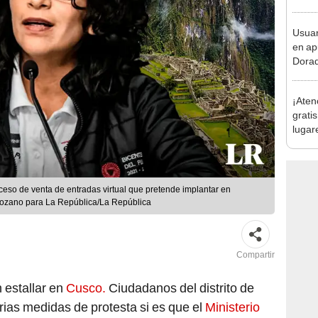
en Cu
recup
Usuar
en ap
Dorad
Indec
con m
¡Aten
gratis
lugar
acced
Reni
oceso de venta de entradas virtual que pretende implantar en
Lozano para La República/La República
Compartir
 estallar en
Cusco.
Ciudadanos del distrito de
ias medidas de protesta si es que el
Ministerio