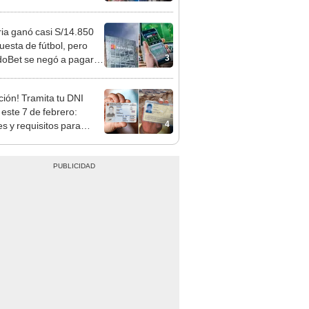
sco: serenazgo
eró el dinero
ia ganó casi S/14.850
uesta de fútbol, pero
3
oBet se negó a pagar:
opi multó a la empresa
ás de S/ 19.000
ción! Tramita tu DNI
 este 7 de febrero:
4
es y requisitos para
er a la campaña de
ec