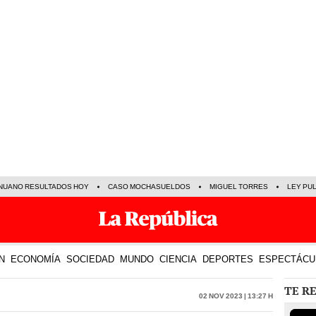
NUANO RESULTADOS HOY
CASO MOCHASUELDOS
MIGUEL TORRES
LEY PU
N
ECONOMÍA
SOCIEDAD
MUNDO
CIENCIA
DEPORTES
ESPECTÁCU
TE R
02 Nov 2023 | 13:27 h