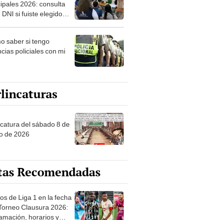
ipales 2026: consulta
 DNI si fuiste elegido
ro de mesa para este 4
ubre en el link oficial de
 saber si tengo
NPE
cias policiales con mi
lincaturas
ncatura del sábado 8 de
o de 2026
tas Recomendadas
os de Liga 1 en la fecha
 Torneo Clausura 2026:
amación, horarios y