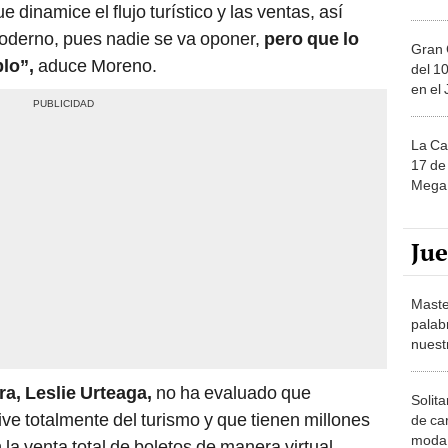
dinamice el flujo turístico y las ventas, así
derno, pues nadie se va oponer,
pero que lo
Gran 
lo”,
aduce Moreno.
del 10
en el
La Ca
17 de 
Mega 
Ju
Maste
palab
nuest
ra, Leslie Urteaga,
no ha evaluado que
Solita
e totalmente del turismo y que tienen millones
de ca
moda.
la venta total de boletos de manera virtual