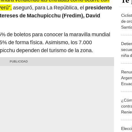
Te 
Perú”,
aseguró, para La República, el
presidente
Intereses de Machupicchu (Fredim), David
Ciclis
de or
Santi
más a
% de boletos para conocer la maravilla mundial
25% de forma física. Asimismo, los 7.000
Detie
secue
picchu dependen del turismo de la zona.
niña 
coleg
Renun
Argen
Ecuad
Guerr
¿Cómo
contra
Reni
Elecc