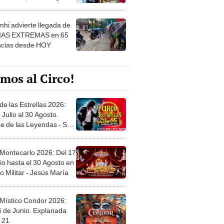
 ver
hi advierte llegada de
IAS EXTREMAS en 65
ncias desde HOY
mos al Circo!
de las Estrellas 2026:
 Julio al 30 Agosto.
e de las Leyendas - San
l
 Montecarlo 2026: Del 17
io hasta el 30 Agosto en
o Militar - Jesús María
 Místico Condor 2026:
5 de Junio. Explanada
 21