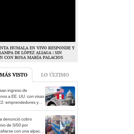
NTA HUMALA EN VIVO RESPONDE Y
RAMPA DE LÓPEZ ALIAGA | SIN
N CON ROSA MARÍA PALACIOS
 MÁS VISTO
LO ÚLTIMO
san ingreso de
nos a EE. UU. con visas
1
E2: emprendedores y
 serían los más
iciados
ta denunció cobro
ivo de S/50 por
2
rafiarse con una alpaca