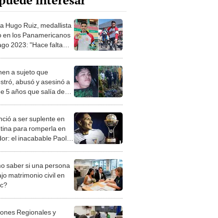
puede interesar
ta Hugo Ruiz, medallista
o en los Panamericanos
ago 2023: "Hace falta
poyo"
nen a sujeto que
stró, abusó y asesinó a
de 5 años que salía de
io en Huánuco
ció a ser suplente en
tina para romperla en
or: el inacabable Paolo
ero
 saber si una persona
jo matrimonio civil en
ec?
iones Regionales y