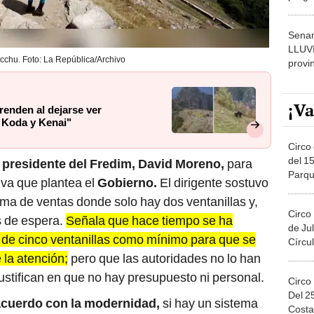
dónde
Senam
LLUV
cchu. Foto: La República/Archivo
provi
¡Va
renden al dejarse ver
 Koda y Kenai"
Circo 
del 15
l
presidente del Fredim, David Moreno,
para
Parqu
iva que plantea el
Gobierno.
El dirigente sostuvo
Migue
ma de ventas donde solo hay dos ventanillas y,
Circo
s de espera.
Señala que hace tiempo se ha
de Jul
de cinco ventanillas como mínimo para que se
Círcul
e la atención;
pero que las autoridades no lo han
ustifican en que no hay presupuesto ni personal.
Circo
Del 2
cuerdo con la modernidad,
si hay un sistema
Costa