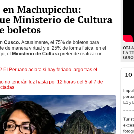
s en Machupicchu:
ue Ministerio de Cultura
e boletos
en
Cusco.
Actualmente, el 75%
de boletos para
OLLA
e de manera virtual y el 25% de forma física, en el
LA T
o, el
Ministerio de Cultura
pretende realizar un
GUIO
 El Peruano aclara si hay feriado largo tras el
LO
ao no tendrán luz hasta por 12 horas del 5 al 7 de
ectadas
Impul
perua
E1 y 
pymes
benef
Turis
exces
fotog