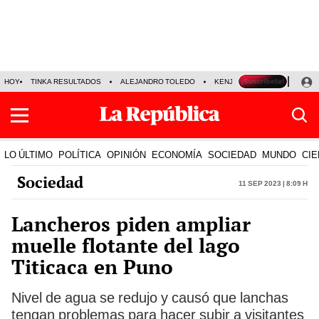
HOY
TINKA RESULTADOS
ALEJANDRO TOLEDO
KENJI FUJIMORI
PRECIO
LO ÚLTIMO
POLÍTICA
OPINIÓN
ECONOMÍA
SOCIEDAD
MUNDO
CIE
Sociedad
11 Sep 2023 | 8:09 h
Lancheros piden ampliar
muelle flotante del lago
Titicaca en Puno
Nivel de agua se redujo y causó que lanchas
tengan problemas para hacer subir a visitantes