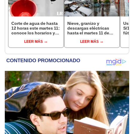
Corte de agua de hasta
Nieve, granizo y
Usuar
12 horas este martes 11:
descargas eléctricas
S/14.
conoce los horarios y
hasta el martes 11 de
fútbo
zonas afectadas en
agosto: Senamhi
se ne
LEER MÁS
LEER MÁS
Miraflores, SJL, Los
advierte mal tiempo en
Indec
Olivos y más
la sierra e Indeci insta a
empr
tomar medidas de
19.0
prevención