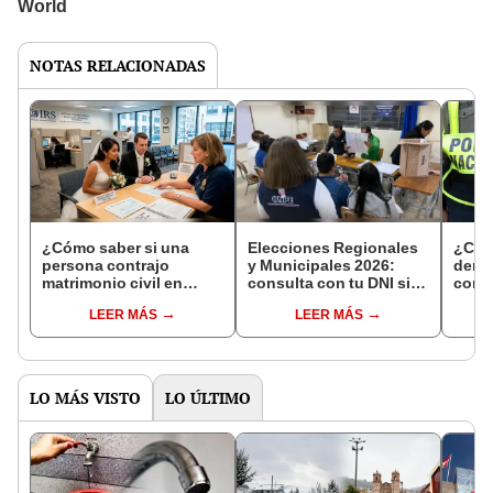
NOTAS RELACIONADAS
¿Cómo saber si una
Elecciones Regionales
¿Cóm
persona contrajo
y Municipales 2026:
denun
matrimonio civil en
consulta con tu DNI si
con 
Reniec?
fuiste elegido miembro
LEER MÁS
LEER MÁS
de mesa para este 4 de
octubre en el link oficial
de la ONPE
LO MÁS VISTO
LO ÚLTIMO