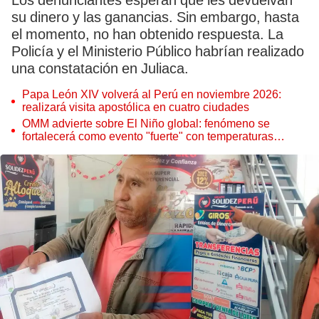
Los denunciantes esperan que les devuelvan
su dinero y las ganancias. Sin embargo, hasta
el momento, no han obtenido respuesta. La
Policía y el Ministerio Público habrían realizado
una constatación en Juliaca.
Papa León XIV volverá al Perú en noviembre 2026:
realizará visita apostólica en cuatro ciudades
OMM advierte sobre El Niño global: fenómeno se
fortalecerá como evento "fuerte" con temperaturas
récord este 2026