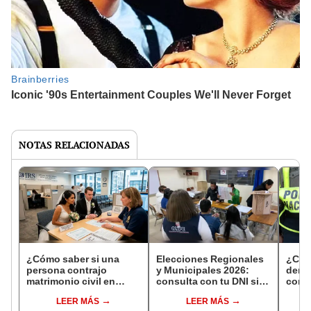
NOTAS RELACIONADAS
¿Cómo saber si una
Elecciones Regionales
¿Cóm
persona contrajo
y Municipales 2026:
denun
matrimonio civil en
consulta con tu DNI si
con 
Reniec?
fuiste elegido miembro
LEER MÁS
LEER MÁS
de mesa para este 4 de