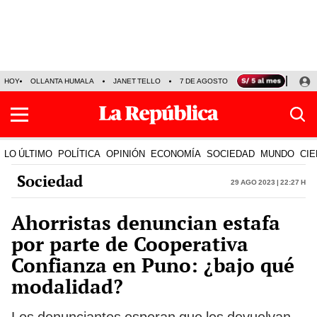
HOY
OLLANTA HUMALA
JANET TELLO
7 DE AGOSTO
TINKA RESULTADOS
LO ÚLTIMO
POLÍTICA
OPINIÓN
ECONOMÍA
SOCIEDAD
MUNDO
CIE
Sociedad
29 Ago 2023 | 22:27 h
Ahorristas denuncian estafa
por parte de Cooperativa
Confianza en Puno: ¿bajo qué
modalidad?