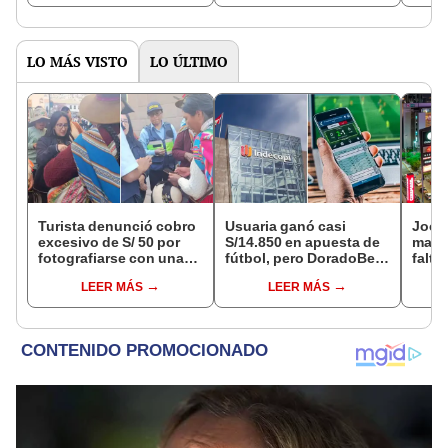
octubre en el link oficial
de la ONPE
LO MÁS VISTO
LO ÚLTIMO
Turista denunció cobro
Usuaria ganó casi
Jocke
excesivo de S/ 50 por
S/14.850 en apuesta de
manti
fotografiarse con una
fútbol, pero DoradoBet
falta
alpaca en Cusco y
se negó a pagar:
¿desd
LEER MÁS
LEER MÁS
Serenazgo recuperó el
Indecopi multó a la
el ce
dinero
empresa con más de S/
19.000