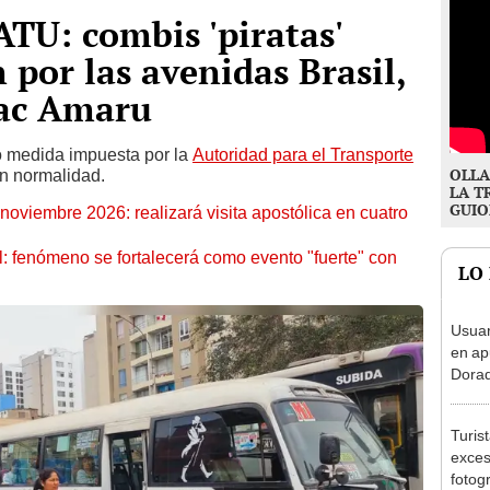
ATU: combis 'piratas'
 por las avenidas Brasil,
pac Amaru
o medida impuesta por la
Autoridad para el Transporte
OLLA
on normalidad.
LA T
GUIO
oviembre 2026: realizará visita apostólica en cuatro
: fenómeno se fortalecerá como evento "fuerte" con
LO
Usuar
en ap
Dorad
Indec
con m
Turis
exces
fotog