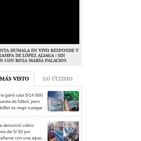
NTA HUMALA EN VIVO RESPONDE Y
RAMPA DE LÓPEZ ALIAGA | SIN
N CON ROSA MARÍA PALACIOS
 MÁS VISTO
LO ÚLTIMO
ia ganó casi S/14.850
uesta de fútbol, pero
1
oBet se negó a pagar:
opi multó a la empresa
ás de S/ 19.000
ta denunció cobro
ivo de S/ 50 por
2
rafiarse con una alpaca