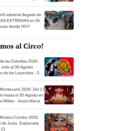
 ver
hi advierte llegada de
IAS EXTREMAS en 65
ncias desde HOY
mos al Circo!
de las Estrellas 2026:
 Julio al 30 Agosto.
e de las Leyendas - San
l
 Montecarlo 2026: Del 17
io hasta el 30 Agosto en
o Militar - Jesús María
 Místico Condor 2026:
5 de Junio. Explanada
 21