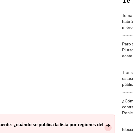
Te 
Toma 
habrá
miérco
Paro 
Piura
acata
bloqu
Trans
estac
públi
carre
¿Cómo
contra
Reni
nte: ¿cuándo se publica la lista por regiones del
Elecc