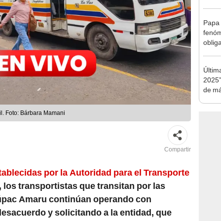
en Cu
recup
Papa 
fenóm
oblig
activ
emer
Últim
2025”
de má
resca
il. Foto: Bárbara Mamani
Compartir
ablecidas por la Autoridad para el Transporte
, los transportistas que transitan por las
 Túpac Amaru continúan operando con
esacuerdo y solicitando a la entidad, que