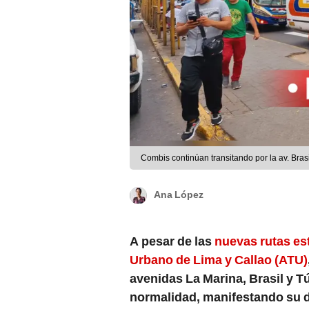
Combis continúan transitando por la av. Bras
Ana López
A pesar de las
nuevas rutas est
Urbano de Lima y Callao (ATU)
avenidas La Marina, Brasil y
normalidad, manifestando su d