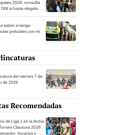
ipales 2026: consulta
 DNI si fuiste elegido
ro de mesa para este 4
ubre en el link oficial de
 saber si tengo
NPE
cias policiales con mi
lincaturas
catura del viernes 7 de
o de 2026
tas Recomendadas
os de Liga 1 en la fecha
 Torneo Clausura 2026:
amación, horarios y