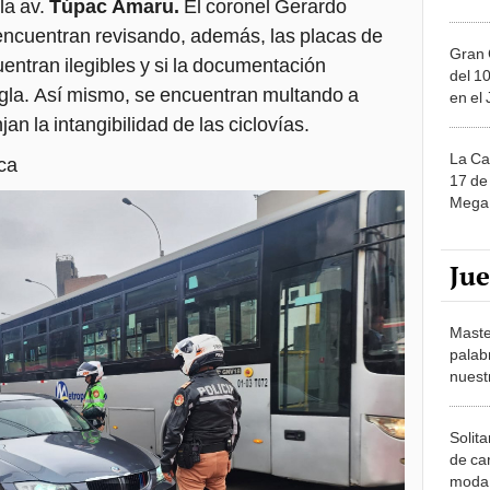
la av.
Túpac Amaru.
El coronel Gerardo
 encuentran revisando, además, las placas de
Gran 
entran ilegibles y si la documentación
del 10
egla. Así mismo, se encuentran multando a
en el
an la intangibilidad de las ciclovías.
La Ca
ica
17 de 
Mega 
Ju
Maste
palab
nuest
Solita
de ca
moda.