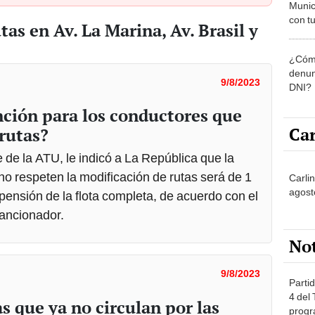
Munic
con tu
as en Av. La Marina, Av. Brasil y
miemb
de oct
¿Cómo
la O
denun
9/8/2023
DNI?
nción para los conductores que
Car
rutas?
de la ATU, le indicó a La República que la
no respeten la modificación de rutas será de 1
Carlin
agost
spensión de la flota completa, de acuerdo con el
sancionador.
No
9/8/2023
Partid
4 del
s que ya no circulan por las
progr