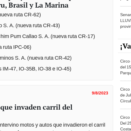
, Brasil y La Marina
dónde
(nueva ruta CR-62)
Senam
LLUV
ao S. A. (nueva ruta CR-43)
provi
 Chim Pum Callao S. A. (nueva ruta CR-17)
¡Va
a ruta IPC-06)
minos S. A. (nueva ruta CR-42)
Circo 
del 15
s IM-47, IO-35B, IO-38 e IO-45)
Parqu
Migue
Circo
9/8/2023
de Jul
Círcul
 que invaden carril del
Circo
Del 2
ntervino motos y autos que invadieron el carril
Costa