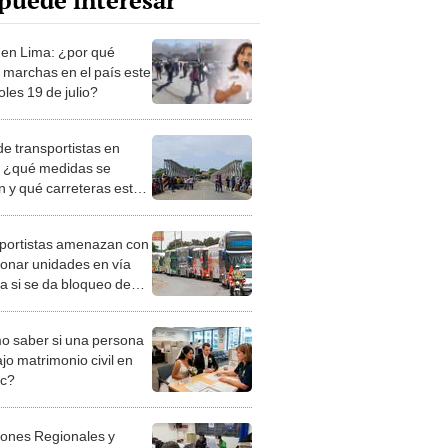
puede interesar
en Lima: ¿por qué
 marchas en el país este
les 19 de julio?
de transportistas en
: ¿qué medidas se
n y qué carreteras están
eadas hoy?
portistas amenazan con
ionar unidades en vía
ca si se da bloqueo de
teras en Cusco
 saber si una persona
jo matrimonio civil en
ec?
iones Regionales y