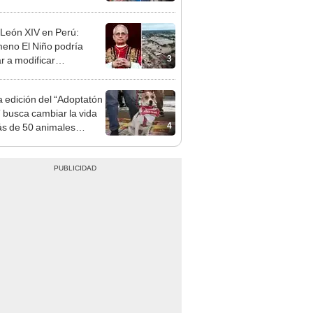
sco y Serenazgo
eró el dinero
León XIV en Perú:
eno El Niño podría
3
ar a modificar
idades si surge una
gencia
a edición del “Adoptatón
 busca cambiar la vida
4
s de 50 animales
tados