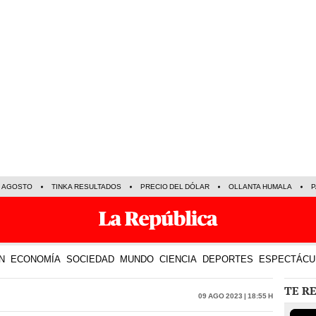
E AGOSTO
TINKA RESULTADOS
PRECIO DEL DÓLAR
OLLANTA HUMALA
P
N
ECONOMÍA
SOCIEDAD
MUNDO
CIENCIA
DEPORTES
ESPECTÁCU
TE R
09 Ago 2023 | 18:55 h