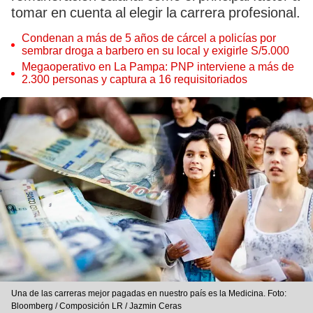
tomar en cuenta al elegir la carrera profesional.
Condenan a más de 5 años de cárcel a policías por
sembrar droga a barbero en su local y exigirle S/5.000
Megaoperativo en La Pampa: PNP interviene a más de
2.300 personas y captura a 16 requisitoriados
Una de las carreras mejor pagadas en nuestro país es la Medicina. Foto:
Bloomberg / Composición LR / Jazmin Ceras