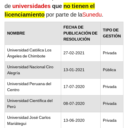
de
universidades
que
no tienen el
licenciamiento
por parte de la
Sunedu
.
FECHA DE
TIPO DE
NOMBRE
PUBLICACIÓN DE
GESTIÓN
RESOLUCIÓN
Universidad Católica Los
27-02-2021
Privada
Ángeles de Chimbote
Universidad Nacional Ciro
13-01-2021
Pública
Alegría
Universidad Peruana del
17-07-2020
Privada
Centro
Universidad Científica del
08-07-2020
Privada
Perú
Universidad José Carlos
13-06-2020
Privada
Mariátegui