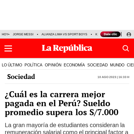
HOY
JORGE MESSI
ALIANZA LIMA VS SPORT BOYS
KENJI FUJIMORI
PRE
LO ÚLTIMO
POLÍTICA
OPINIÓN
ECONOMÍA
SOCIEDAD
MUNDO
CIE
Sociedad
10 Ago 2023 | 16:33 h
¿Cuál es la carrera mejor
pagada en el Perú? Sueldo
promedio supera los S/7.000
La gran mayoría de estudiantes consideran la
remuneración salarial como el principal factor a