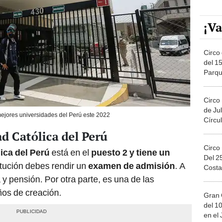
¡Va
Circo 
del 15
Parqu
Migue
Circo
de Jul
ejores universidades del Perú este 2022
Círcul
ad Católica del Perú
Circo
lica del Perú
está en el
puesto 2 y tiene un
Del 2
titución debes rendir un
examen de admisión
. A
Costa
y pensión. Por otra parte, es una de las
os de creación.
Gran 
del 10
en el