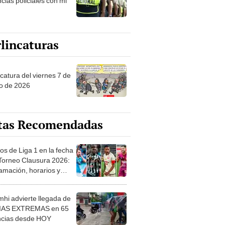
cias policiales con mi
lincaturas
catura del viernes 7 de
o de 2026
tas Recomendadas
os de Liga 1 en la fecha
 Torneo Clausura 2026:
amación, horarios y
 ver
hi advierte llegada de
IAS EXTREMAS en 65
ncias desde HOY