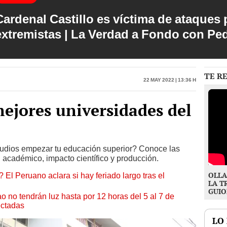
Cardenal Castillo es víctima de ataques 
extremistas | La Verdad a Fondo con Pe
TE R
22 May 2022 | 13:36 h
ejores universidades del
udios empezar tu educación superior? Conoce las
 académico, impacto científico y producción.
OLLA
 El Peruano aclara si hay feriado largo tras el
LA T
GUIO
ao no tendrán luz hasta por 12 horas del 5 al 7 de
ectadas
LO