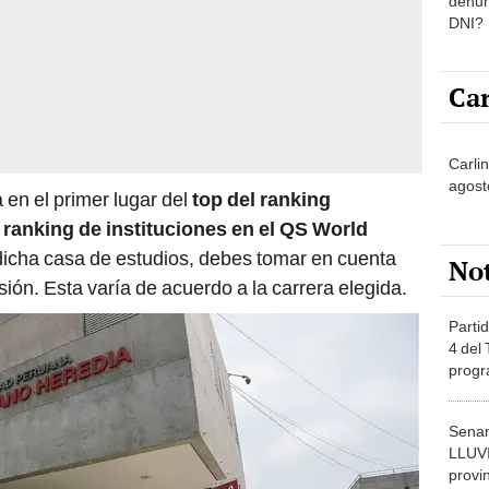
denun
DNI?
Car
Carlin
agost
en el primer lugar del
top del ranking
l
ranking de instituciones en el QS World
 dicha casa de estudios, debes tomar en cuenta
No
ión. Esta varía de acuerdo a la carrera elegida.
Partid
4 del
progr
dónde
Senam
LLUV
provi