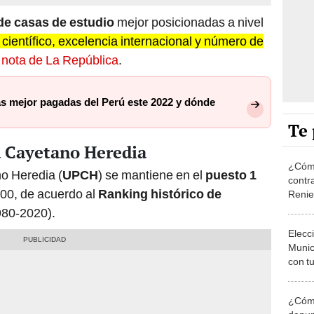
de casas de estudio
mejor posicionadas a nivel
 científico, excelencia internacional y número de
e
nota de La República
.
as mejor pagadas del Perú este 2022 y dónde
Te 
a Cayetano Heredia
¿Cómo
o Heredia (
UPCH
) se mantiene en el
puesto 1
contra
00, de acuerdo al
Ranking histórico de
Reni
80-2020).
Elecc
Munic
con tu
miemb
de oct
¿Cómo
la O