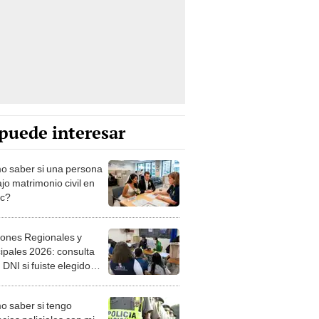
puede interesar
 saber si una persona
jo matrimonio civil en
ec?
iones Regionales y
ipales 2026: consulta
 DNI si fuiste elegido
ro de mesa para este 4
ubre en el link oficial de
 saber si tengo
NPE