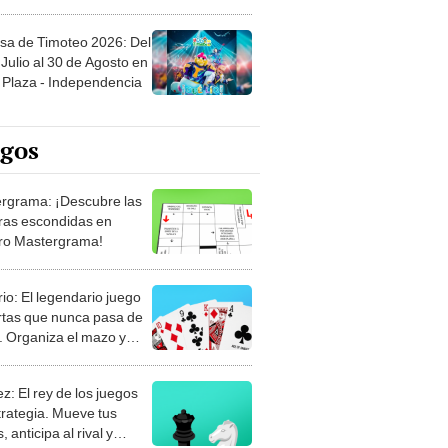
sa de Timoteo 2026: Del
Julio al 30 de Agosto en
Plaza - Independencia
egos
rgrama: ¡Descubre las
ras escondidas en
ro Mastergrama!
rio: El legendario juego
rtas que nunca pasa de
 Organiza el mazo y
stra tu habilidad.
z: El rey de los juegos
trategia. Mueve tus
, anticipa al rival y