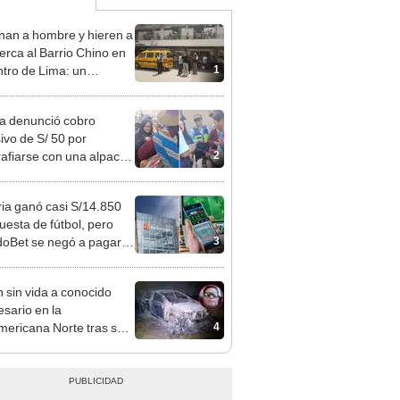
nan a hombre y hieren a
cerca al Barrio Chino en
1
ntro de Lima: un
choso detenido
ta denunció cobro
ivo de S/ 50 por
2
rafiarse con una alpaca
sco y Serenazgo
eró el dinero
ia ganó casi S/14.850
uesta de fútbol, pero
3
oBet se negó a pagar:
opi multó a la empresa
ás de S/ 19.000
n sin vida a conocido
sario en la
4
ericana Norte tras ser
strado en Sullana, Piura