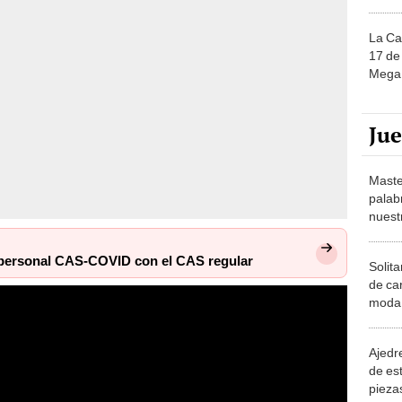
La Ca
17 de 
Mega 
Ju
Maste
palab
nuest
l personal CAS-COVID con el CAS regular
Solita
de ca
moda.
demue
Ajedre
de es
piezas