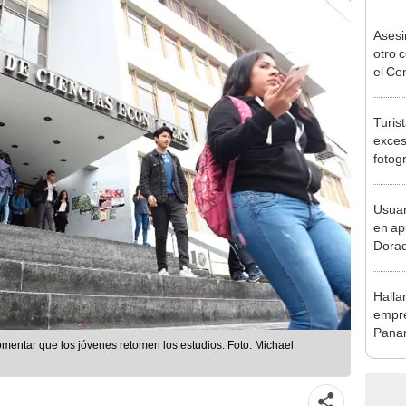
Asesi
otro 
el Ce
sospe
Turis
exces
fotog
en Cu
recup
Usuar
en ap
Dorad
Indec
con m
Halla
empre
Panam
mentar que los jóvenes retomen los estudios. Foto: Michael
secue