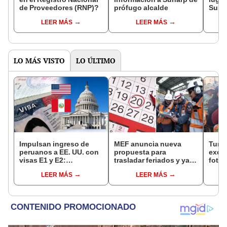
de Proveedores (RNP)?
prófugo alcalde
Suna
regi
LEER MÁS
LEER MÁS
LO MÁS VISTO
LO ÚLTIMO
Impulsan ingreso de
MEF anuncia nueva
Turis
peruanos a EE. UU. con
propuesta para
exces
visas E1 y E2:
trasladar feriados y ya
fotog
emprendedores y
no sería a los viernes:
alpa
LEER MÁS
LEER MÁS
pymes serían los más
“Lunes es mejor día”
seren
beneficiados
dine