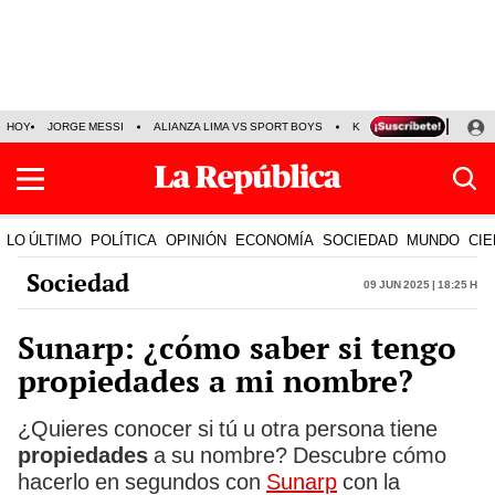
HOY
JORGE MESSI
ALIANZA LIMA VS SPORT BOYS
KENJI FUJIMORI
PRE
LO ÚLTIMO
POLÍTICA
OPINIÓN
ECONOMÍA
SOCIEDAD
MUNDO
CIE
Sociedad
09 Jun 2025 | 18:25 h
Sunarp: ¿cómo saber si tengo
propiedades a mi nombre?
¿Quieres conocer si tú u otra persona tiene
propiedades
a su nombre? Descubre cómo
hacerlo en segundos con
Sunarp
con la