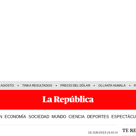
E AGOSTO
TINKA RESULTADOS
PRECIO DEL DÓLAR
OLLANTA HUMALA
P
N
ECONOMÍA
SOCIEDAD
MUNDO
CIENCIA
DEPORTES
ESPECTÁCU
TE R
18 Jun 2023 | 8:01 h