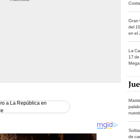
Gran 
del 10
en el
La Ca
17 de 
Mega 
Ju
Maste
ero a La República en
palab
le
nuest
Solita
de ca
moda.