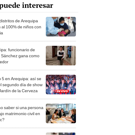
puede interesar
distritos de Arequipa
n al 100% de niños con
ia
ipa: funcionario de
 Sánchez gana como
edor
 5 en Arequipa: así se
 el segundo día de show
 Jardín de la Cerveza
 saber si una persona
jo matrimonio civil en
ec?
iones Regionales y