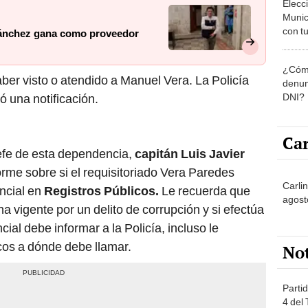
Munic
con tu
Sánchez gana como proveedor
miemb
de oct
¿Cómo
la O
ber visto o atendido a Manuel Vera. La Policía
denun
DNI?
ió una notificación.
Car
jefe de esta dependencia,
capitán Luis Javier
orme sobre si el requisitoriado Vera Paredes
Carli
ncial en
Registros Públicos.
Le recuerda que
agost
 vigente por un delito de corrupción y si efectúa
al debe informar a la Policía, incluso le
cos a dónde debe llamar.
No
Partid
4 del
progr