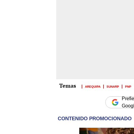
AREQUIPA
SUNARP
PNP
Prefi
Goog