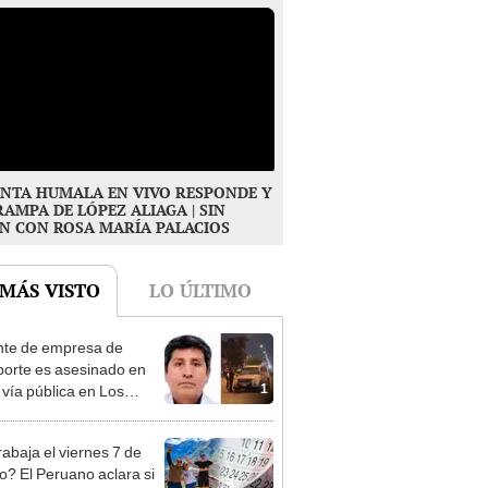
NTA HUMALA EN VIVO RESPONDE Y
RAMPA DE LÓPEZ ALIAGA | SIN
N CON ROSA MARÍA PALACIOS
 MÁS VISTO
LO ÚLTIMO
te de empresa de
porte es asesinado en
1
 vía pública en Los
s: su esposa sobrevivió
aque
rabaja el viernes 7 de
o? El Peruano aclara si
2
riado largo tras el