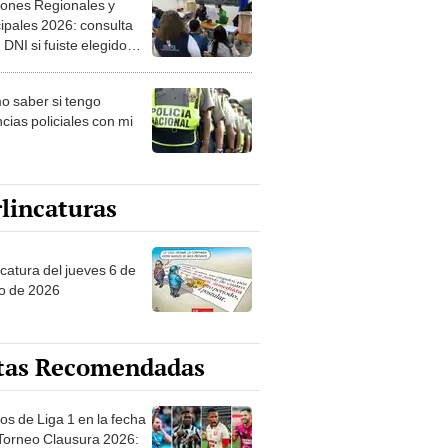
ipales 2026: consulta
 DNI si fuiste elegido
ro de mesa para este 4
ubre en el link oficial de
 saber si tengo
NPE
cias policiales con mi
lincaturas
ncatura del jueves 6 de
o de 2026
tas Recomendadas
os de Liga 1 en la fecha
 Torneo Clausura 2026:
amación, horarios y