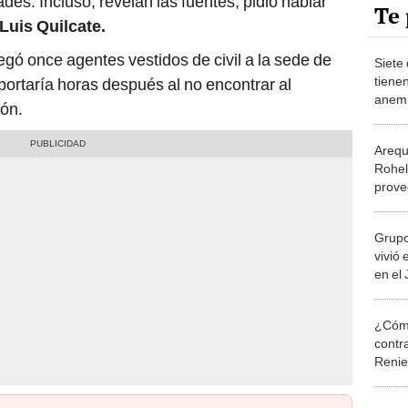
Te 
Luis Quilcate.
legó once agentes vestidos de civil a la sede de
Siete 
tiene
bortaría horas después al no encontrar al
anem
ión.
Arequ
Rohel
prove
Grupo
vivió
en el
¿Cómo
contra
Reni
Elecc