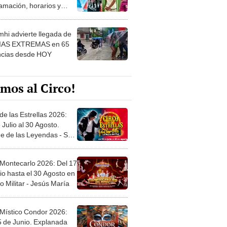
 ver
hi advierte llegada de
IAS EXTREMAS en 65
ncias desde HOY
mos al Circo!
de las Estrellas 2026:
 Julio al 30 Agosto.
e de las Leyendas - San
l
 Montecarlo 2026: Del 17
io hasta el 30 Agosto en
o Militar - Jesús María
 Místico Condor 2026:
5 de Junio. Explanada
 21