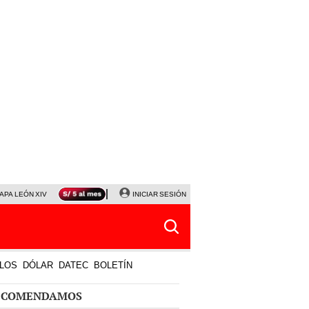
APA LEÓN XIV
NALDY SALDAÑA
INICIAR SESIÓN
LA BELLA LUZ
MAGALY MEDINA
HORÓS
LOS
DÓLAR
DATEC
BOLETÍN
ECOMENDAMOS