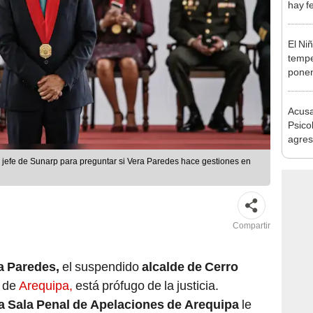
desca
El Ni
tempe
ponen
produ
Acusa
Psico
agres
autis
 al jefe de Sunarp para preguntar si Vera Paredes hace gestiones en
Compartir
a Paredes,
el suspendido
alcalde de Cerro
a de
Arequipa,
está prófugo de la justicia.
a Sala Penal de Apelaciones de Arequipa
le
 de prisión por el delito de lavado de activos.