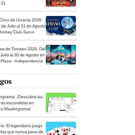
Circo de Ucrania 2026:
 de Julio al 31 de Agosto
 Jockey Club-Surco
sa de Timoteo 2026: Del
Julio al 30 de Agosto en
Plaza - Independencia
egos
rgrama: ¡Descubre las
ras escondidas en
ro Mastergrama!
rio: El legendario juego
rtas que nunca pasa de
 Organiza el mazo y