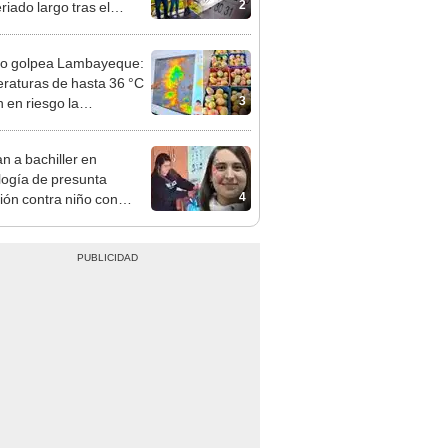
nso del 6 de agosto
ño golpea Lambayeque:
raturas de hasta 36 °C
3
 en riesgo la
cción de mango y palta
n a bachiller en
logía de presunta
4
ión contra niño con
mo en Surco