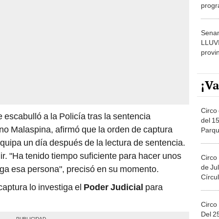
dónde
Senam
LLUV
provi
¡Va
Circo 
escabulló a la Policía tras la sentencia
del 15
hino Malaspina, afirmó que la orden de captura
Parqu
Migue
equipa un día después de la lectura de sentencia.
ir. "Ha tenido tiempo suficiente para hacer unos
Circo
de Jul
fuga esa persona", precisó en su momento.
Círcul
captura lo investiga el
Poder Judicial
para
Circo
Del 2
Costa