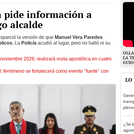
a pide información a
o alcalde
sparció la versión de que
Manuel Vera Paredes
blicos.
La
Policía
acudió al lugar, pero no halló ni su
OLLA
LA T
oviembre 2026: realizará visita apostólica en cuatro
GUIO
: fenómeno se fortalecerá como evento "fuerte" con
LO
Geren
trans
plena
Olivo
al at
¿Se t
agost
hay fe