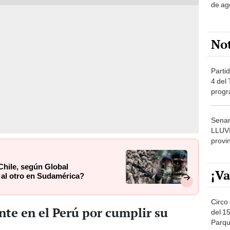
de ag
No
Partid
4 del
progr
dónde
Senam
LLUV
provi
 Chile, según Global
¡Va
 al otro en Sudamérica?
Circo 
te en el Perú por cumplir su
del 15
Parqu