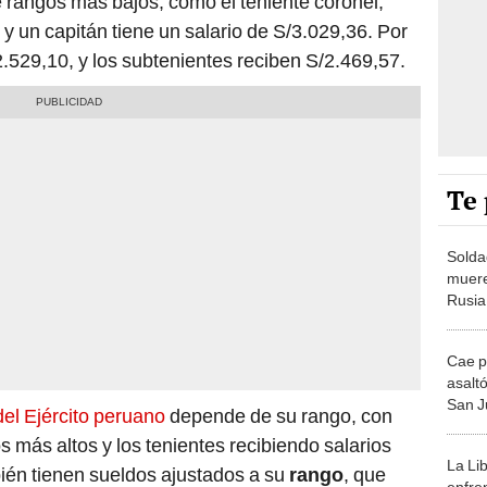
e rangos más bajos, como el teniente coronel,
y un capitán tiene un salario de S/3.029,36. Por
2.529,10, y los subtenientes reciben S/2.469,57.
Te 
Solda
muere
Rusia
del co
Cae p
asalt
San J
del Ejército peruano
depende de su rango, con
"Solo
 más altos y los tenientes recibiendo salarios
La Lib
ién tienen sueldos ajustados a su
rango
, que
enfre