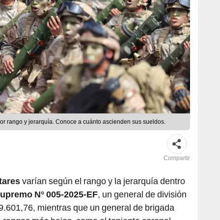
por rango y jerarquía. Conoce a cuánto ascienden sus sueldos.
Compartir
tares
varían según el rango y la jerarquía dentro
Supremo N° 005-2025-EF
, un general de división
9.601,76, mientras que un general de brigada