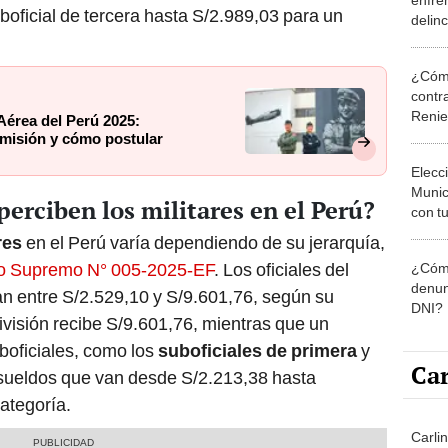
oficial de tercera hasta S/2.989,03 para un
delin
¿Cómo
contra
Reni
Aérea del Perú 2025:
dmisión y cómo postular
Elecc
Munic
perciben los militares en el Perú?
con tu
miemb
res
en el Perú varía dependiendo de su jerarquía,
de oct
o Supremo N° 005-2025-EF
. Los oficiales del
¿Cómo
la O
denun
lan entre S/2.529,10 y S/9.601,76, según su
DNI?
visión recibe S/9.601,76, mientras que un
boficiales, como los
suboficiales de primera
y
Car
 sueldos que van desde S/2.213,38 hasta
ategoría.
Carli