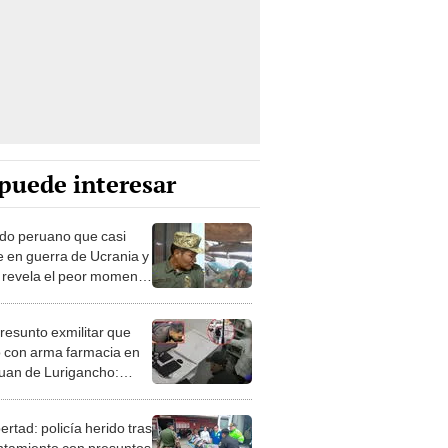
puede interesar
do peruano que casi
 en guerra de Ucrania y
 revela el peor momento
nflicto: "Me vi perdido"
resunto exmilitar que
ó con arma farmacia en
uan de Lurigancho:
 me he llevado celulares"
ertad: policía herido tras
ntamiento con presuntos