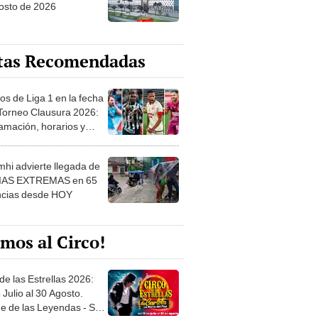
osto de 2026
tas Recomendadas
os de Liga 1 en la fecha
 Torneo Clausura 2026:
amación, horarios y
 ver
hi advierte llegada de
IAS EXTREMAS en 65
ncias desde HOY
mos al Circo!
de las Estrellas 2026:
 Julio al 30 Agosto.
e de las Leyendas - San