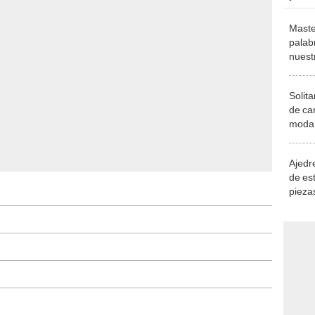
Maste
palab
nuest
Solita
de ca
moda.
demue
Ajedre
de es
piezas
consi