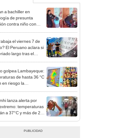
n a bachiller en
logía de presunta
1
ión contra niño con
mo en Surco: cámaras
n el hecho
rabaja el viernes 7 de
o? El Peruano aclara si
2
riado largo tras el
nso del 6 de agosto
ño golpea Lambayeque:
raturas de hasta 36 °C
3
 en riesgo la
cción de mango y palta
hi lanza alerta por
 extremo: temperaturas
4
rán a 37°C y más de 20
nes estarán bajo aviso