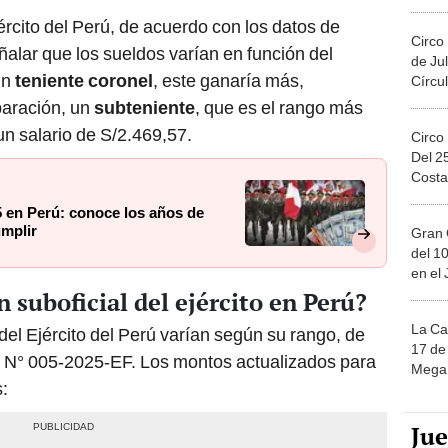
Migue
ército del Perú, de acuerdo con los datos de
Circo
alar que los sueldos varían en función del
de Jul
 un
teniente coronel
, este ganaría más,
Círcul
aración, un
subteniente
, que es el rango más
 un salario de S/2.469,57.
Circo
Del 2
Costa
75 en Perú: conoce los años de
umplir
Gran 
del 10
en el
n suboficial del ejército en Perú?
La Ca
del Ejército del Perú varían según su rango, de
17 de 
 N° 005-2025-EF. Los montos actualizados para
Mega 
s:
Ju