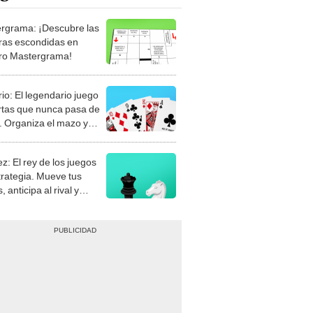
rgrama: ¡Descubre las
ras escondidas en
ro Mastergrama!
rio: El legendario juego
rtas que nunca pasa de
 Organiza el mazo y
stra tu habilidad.
z: El rey de los juegos
trategia. Mueve tus
, anticipa al rival y
gue el jaque mate.