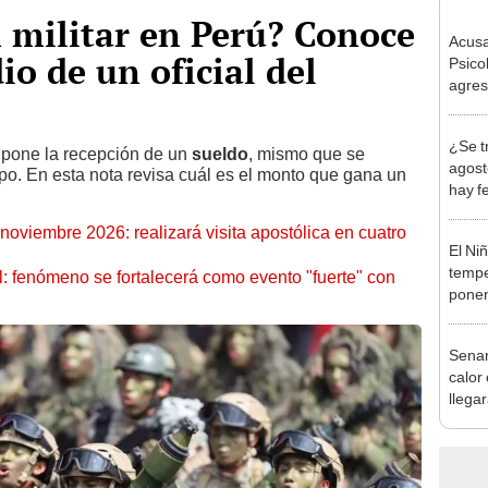
 militar en Perú? Conoce
Acusa
io de un oficial del
Psico
agres
autis
capta
¿Se t
pone la recepción de un
sueldo
, mismo que se
agost
po. En esta nota revisa cuál es el monto que gana un
hay fe
desca
oviembre 2026: realizará visita apostólica en cuatro
El Ni
tempe
: fenómeno se fortalecerá como evento "fuerte" con
ponen
produ
Senam
calor
llega
regio