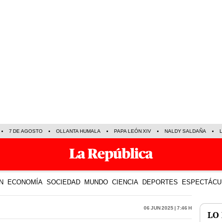
7 DE AGOSTO
OLLANTA HUMALA
PAPA LEÓN XIV
NALDY SALDAÑA
N
ECONOMÍA
SOCIEDAD
MUNDO
CIENCIA
DEPORTES
ESPECTÁCU
06 Jun 2025 | 7:46 h
LO