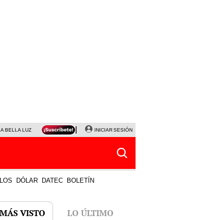
LA BELLA LUZ
MAGALY MEDINA
INICIAR SESIÓN
SINUANO RESULTADOS HOY
JANET TELLO
LOS
DÓLAR
DATEC
BOLETÍN
 MÁS VISTO
LO ÚLTIMO