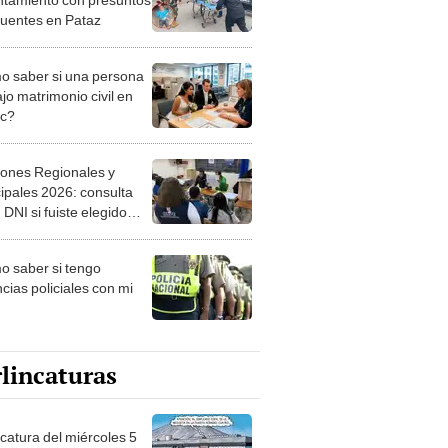
cuentes en Pataz
 saber si una persona
jo matrimonio civil en
ec?
iones Regionales y
ipales 2026: consulta
 DNI si fuiste elegido
ro de mesa para este 4
ubre en el link oficial de
 saber si tengo
NPE
cias policiales con mi
lincaturas
ncatura del miércoles 5