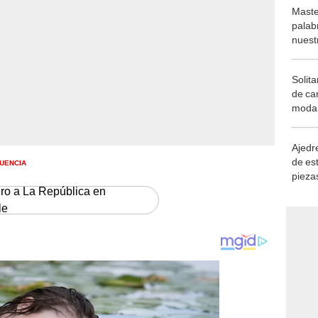
Maste
palab
nuest
Solita
de ca
moda.
demue
Ajedre
de es
UENCIA
piezas
consi
ero a La República en
le