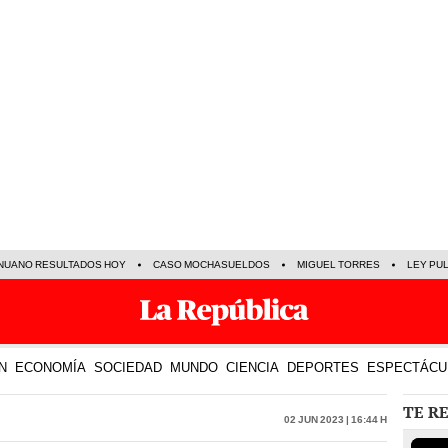
NUANO RESULTADOS HOY
CASO MOCHASUELDOS
MIGUEL TORRES
LEY PU
N
ECONOMÍA
SOCIEDAD
MUNDO
CIENCIA
DEPORTES
ESPECTÁCU
TE R
02 Jun 2023 | 16:44 h