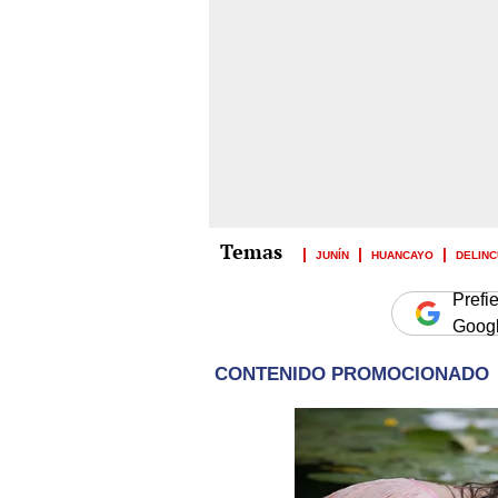
JUNÍN
HUANCAYO
DELINC
Prefi
Goog