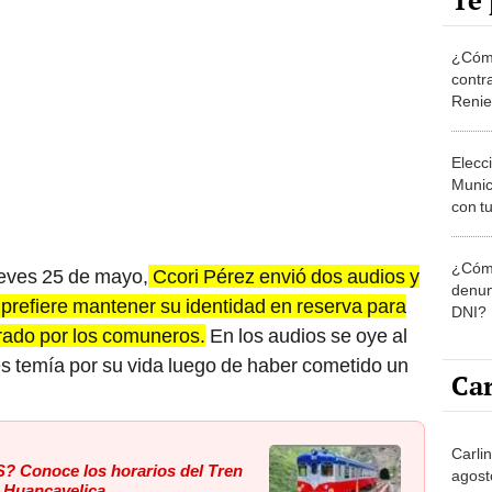
Te 
¿Cómo
contra
Reni
Elecc
Munic
con tu
miemb
de oct
¿Cómo
la O
jueves 25 de mayo,
Ccori Pérez envió dos audios y
denun
prefiere mantener su identidad en reserva para
DNI?
urado por los comuneros.
En los audios se oye al
es temía por su vida luego de haber cometido un
Car
Carlin
? Conoce los horarios del Tren
agost
 Huancavelica