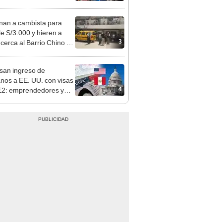
sco: serenazgo
eró el dinero
nan a cambista para
le S/3.000 y hieren a
3
 cerca al Barrio Chino en
 Cercado
san ingreso de
nos a EE. UU. con visas
4
E2: emprendedores y
 serían los más
iciados