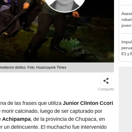
en Cu
recup
Asesi
robar
joven
Lima
Impul
perua
E1 y 
pymes
benef
metieron delitos. Foto: Huancayork Times
Compartir
a de las frases que utiliza
Junior Clinton Ccori
 morir calcinado, luego de ser capturado por
e
Achipampa
, de la provincia de Chupaca, en
er un delincuente. El muchacho fue intervenido