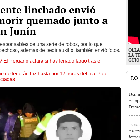
ente linchado envió
 morir quemado junto a
en Junín
esponsables de una serie de robos, por lo que
OLLA
pechoso, además de pedir auxilio, también envió fotos.
LA T
GUIO
 El Peruano aclara si hay feriado largo tras el
ao no tendrán luz hasta por 12 horas del 5 al 7 de
LO
ectadas
Usuar
en ap
Dorad
Indec
con m
Turis
exces
fotog