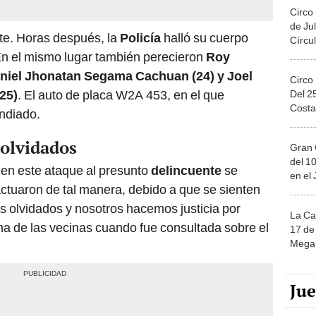
Circo
de Jul
te. Horas después, la
Policía
halló su cuerpo
Círcul
En el mismo lugar también perecieron
Roy
aniel Jhonatan Segama Cachuan (24) y Joel
Circo
25)
. El auto de placa W2A 453, en el que
Del 2
Costa
endiado.
 olvidados
Gran 
del 10
 en este ataque al presunto
delincuente
se
en el
actuaron de tal manera, debido a que se sienten
s olvidados y nosotros hacemos justicia por
La Ca
na de las vecinas cuando fue consultada sobre el
17 de 
Mega 
Ju