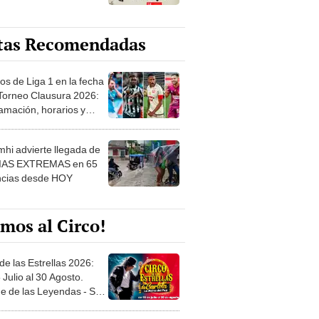
tas Recomendadas
os de Liga 1 en la fecha
 Torneo Clausura 2026:
amación, horarios y
 ver
hi advierte llegada de
IAS EXTREMAS en 65
ncias desde HOY
mos al Circo!
de las Estrellas 2026:
 Julio al 30 Agosto.
e de las Leyendas - San
l