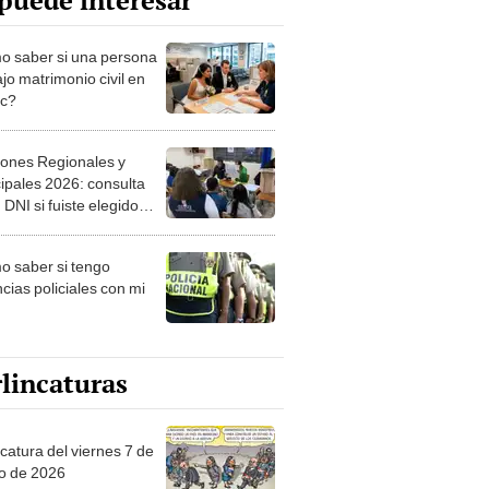
puede interesar
 saber si una persona
jo matrimonio civil en
ec?
iones Regionales y
ipales 2026: consulta
 DNI si fuiste elegido
ro de mesa para este 4
ubre en el link oficial de
 saber si tengo
NPE
cias policiales con mi
lincaturas
catura del viernes 7 de
o de 2026