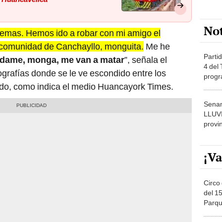
No
emas. Hemos ido a robar con mi amigo el
a comunidad de Canchayllo, monguita.
Me he
Partid
dame, monga, me van a matar
”, señala el
4 del
grafías donde se le ve escondido entre los
progr
rado, como indica el medio Huancayork Times.
dónde
Senam
LLUV
provi
¡Va
Circo 
del 15
Parqu
Migue