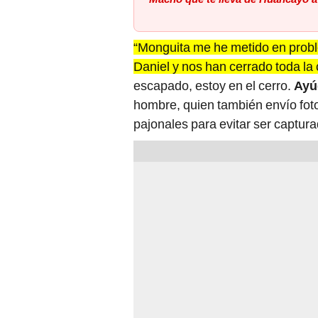
“Monguita me he metido en probl
Daniel y nos han cerrado toda l
escapado, estoy en el cerro.
Ayú
hombre, quien también envío foto
pajonales para evitar ser captu