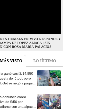
NTA HUMALA EN VIVO RESPONDE Y
RAMPA DE LÓPEZ ALIAGA | SIN
N CON ROSA MARÍA PALACIOS
 MÁS VISTO
LO ÚLTIMO
ia ganó casi S/14.850
uesta de fútbol, pero
1
oBet se negó a pagar:
opi multó a la empresa
ás de S/ 19.000
ta denunció cobro
ivo de S/50 por
2
rafiarse con una alpaca