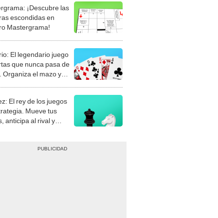
rgrama: ¡Descubre las
ras escondidas en
ro Mastergrama!
rio: El legendario juego
rtas que nunca pasa de
 Organiza el mazo y
stra tu habilidad.
z: El rey de los juegos
trategia. Mueve tus
, anticipa al rival y
gue el jaque mate.