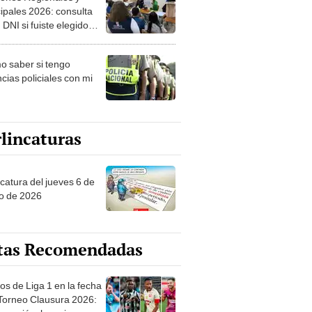
ipales 2026: consulta
 DNI si fuiste elegido
ro de mesa para este 4
ubre en el link oficial de
 saber si tengo
NPE
cias policiales con mi
lincaturas
ncatura del jueves 6 de
o de 2026
tas Recomendadas
os de Liga 1 en la fecha
 Torneo Clausura 2026:
amación, horarios y