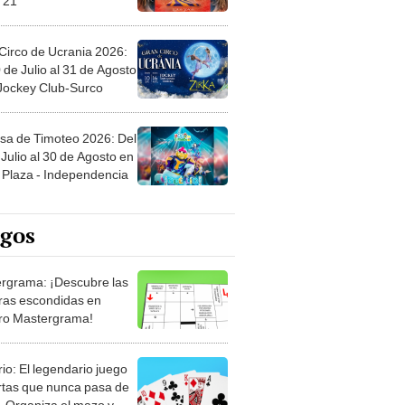
Circo de Ucrania 2026:
 de Julio al 31 de Agosto
 Jockey Club-Surco
sa de Timoteo 2026: Del
Julio al 30 de Agosto en
Plaza - Independencia
egos
rgrama: ¡Descubre las
ras escondidas en
ro Mastergrama!
rio: El legendario juego
rtas que nunca pasa de
 Organiza el mazo y