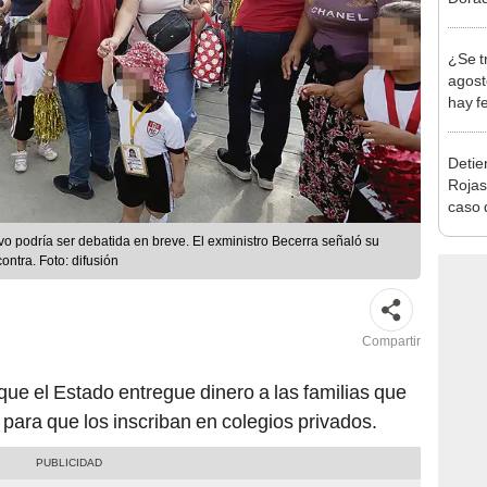
Indec
con m
¿Se t
agost
hay fe
desca
Detien
Rojas
caso q
policí
o podría ser debatida en breve. El exministro Becerra señaló su
ontra. Foto: difusión
Compartir
ue el Estado entregue dinero a las familias que
a para que los inscriban en colegios privados.