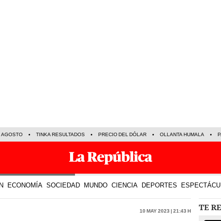
E AGOSTO
TINKA RESULTADOS
PRECIO DEL DÓLAR
OLLANTA HUMALA
P
N
ECONOMÍA
SOCIEDAD
MUNDO
CIENCIA
DEPORTES
ESPECTÁCU
TE R
10 May 2023 | 21:43 h