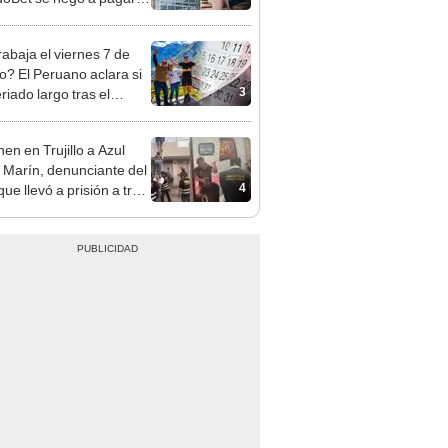
opi multó a la empresa
ás de S/ 19.000
rabaja el viernes 7 de
o? El Peruano aclara si
3
riado largo tras el
nso del 6 de agosto
en en Trujillo a Azul
 Marín, denunciante del
4
ue llevó a prisión a tres
as