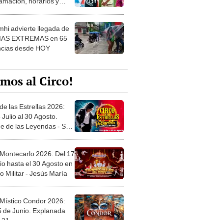
 ver
hi advierte llegada de
IAS EXTREMAS en 65
ncias desde HOY
mos al Circo!
de las Estrellas 2026:
 Julio al 30 Agosto.
e de las Leyendas - San
l
 Montecarlo 2026: Del 17
io hasta el 30 Agosto en
o Militar - Jesús María
 Místico Condor 2026:
5 de Junio. Explanada
 21