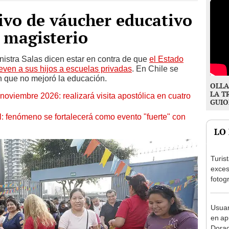
tivo de váucher educativo
 magisterio
nistra Salas dicen estar en contra de que
el Estado
even a sus hijos a escuelas privadas
. En Chile se
n que no mejoró la educación.
OLLA
LA T
oviembre 2026: realizará visita apostólica en cuatro
GUIO
: fenómeno se fortalecerá como evento "fuerte" con
LO
Turis
exces
fotog
en Cu
recup
Usuar
en ap
Dorad