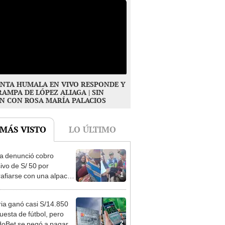
NTA HUMALA EN VIVO RESPONDE Y
RAMPA DE LÓPEZ ALIAGA | SIN
N CON ROSA MARÍA PALACIOS
 MÁS VISTO
LO ÚLTIMO
ta denunció cobro
ivo de S/ 50 por
1
rafiarse con una alpaca
sco y Serenazgo
eró el dinero
ia ganó casi S/14.850
uesta de fútbol, pero
2
oBet se negó a pagar: