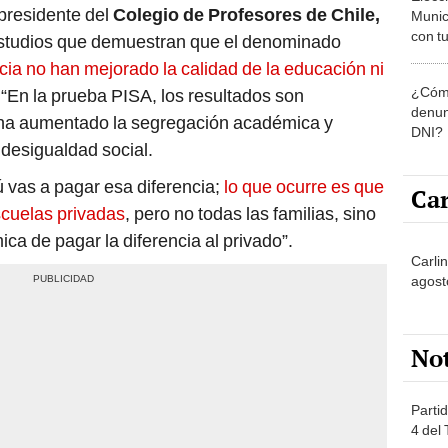
presidente del
Colegio de Profesores de Chile,
Munic
con tu
estudios que demuestran que el denominado
miemb
ia no han mejorado la calidad de la educación ni
de oct
¿Cómo
 “En la prueba PISA, los resultados son
la O
denun
 ha aumentado la segregación académica y
DNI?
 desigualdad social.
ú vas a pagar esa diferencia;
lo que ocurre es que
Car
scuelas privadas
, pero no todas las familias, sino
ca de pagar la diferencia al privado”.
Carli
agost
No
Partid
4 del
progr