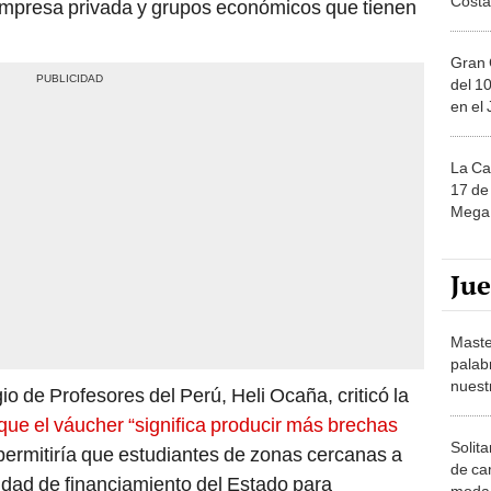
Gran 
del 10
en el
La Ca
17 de 
Mega 
Ju
Maste
palab
nuest
io de Profesores del Perú, Heli Ocaña, criticó la
que el váucher “significa producir más brechas
Solita
 permitiría que estudiantes de zonas cercanas a
de ca
idad de financiamiento del Estado para
moda.