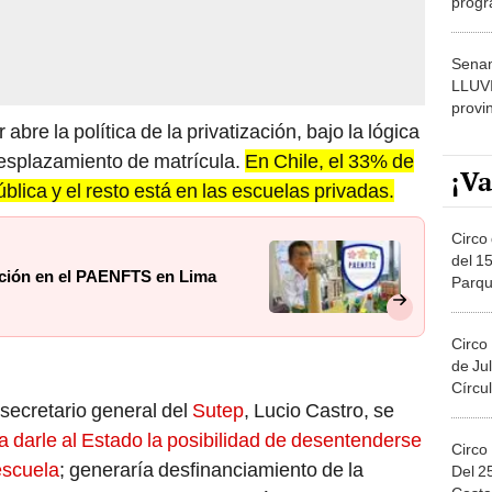
dónde
Senam
LLUV
provi
abre la política de la privatización, bajo la lógica
desplazamiento de matrícula.
En Chile, el 33% de
¡Va
blica y el resto está en las escuelas privadas.
Circo 
del 15
ción en el PAENFTS en Lima
Parqu
Migue
Circo
de Jul
Círcul
 secretario general del
Sutep
, Lucio Castro, se
ca darle al Estado la posibilidad de desentenderse
Circo
escuela
; generaría desfinanciamiento de la
Del 2
Costa
empresa privada y grupos económicos que tienen