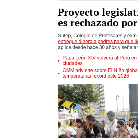
Proyecto legisla
es rechazado por
Sutep, Colegio de Profesores y exmi
entregue dinero a padres para que ll
aplica desde hace 30 años y señala
Papa León XIV volverá al Perú en n
ciudades
OMM advierte sobre El Niño global
temperaturas récord este 2026