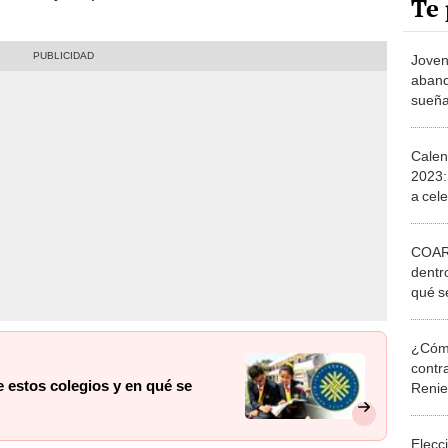
Te 
Joven
aband
sueña
Calen
2023:
a cel
COAR:
dentr
qué s
conve
¿Cómo
contra
 estos colegios y en qué se
Reni
Elecc