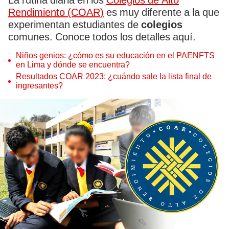
La rutina diaria en los
Colegios de Alto
Rendimiento (COAR)
es muy diferente a la que
experimentan estudiantes de
colegios
comunes. Conoce todos los detalles aquí.
Niños genios: ¿cómo es su educación en el PAENFTS
en Lima y dónde se encuentra?
Resultados COAR 2023: ¿cuándo sale la lista final de
ingresantes?