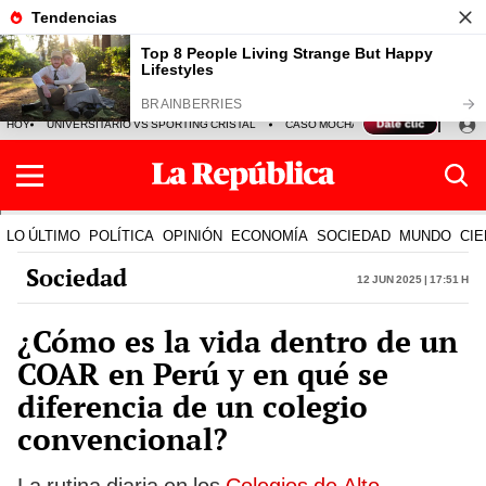
HOY
UNIVERSITARIO VS SPORTING CRISTAL
CASO MOCHASUELDOS
MIGUEL
LO ÚLTIMO
POLÍTICA
OPINIÓN
ECONOMÍA
SOCIEDAD
MUNDO
CIE
Sociedad
12 Jun 2025 | 17:51 h
¿Cómo es la vida dentro de un
COAR en Perú y en qué se
diferencia de un colegio
convencional?