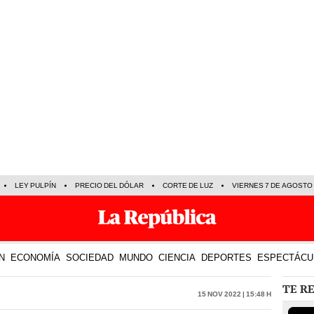
LEY PULPÍN
PRECIO DEL DÓLAR
CORTE DE LUZ
VIERNES 7 DE AGOSTO
N
ECONOMÍA
SOCIEDAD
MUNDO
CIENCIA
DEPORTES
ESPECTÁCU
TE R
15 Nov 2022 | 15:48 h