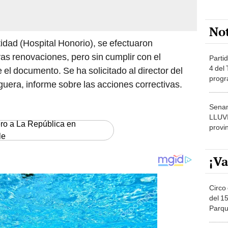
No
idad (Hospital Honorio), se efectuaron
vas renovaciones, pero sin cumplir con el
Partid
4 del
 el documento. Se ha solicitado al director del
progr
uera, informe sobre las acciones correctivas.
dónde
Senam
LLUV
ero a La República en
provi
le
¡Va
Circo 
del 15
Parqu
Migue