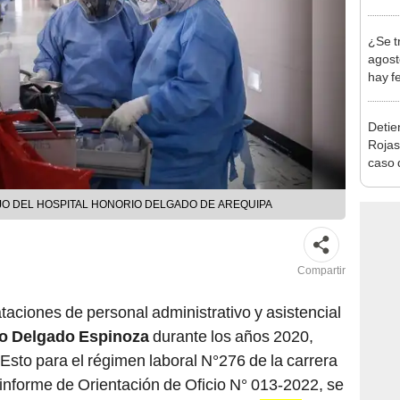
Indec
con m
¿Se t
agost
hay fe
desca
Detien
Rojas
caso q
policí
UJO DEL HOSPITAL HONORIO DELGADO DE AREQUIPA
Compartir
taciones de personal administrativo y asistencial
io Delgado Espinoza
durante los años 2020,
 Esto para el régimen laboral N°276 de la carrera
 informe de Orientación de Oficio N° 013-2022, se