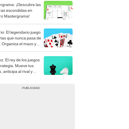
rgrama: ¡Descubre las
ras escondidas en
ro Mastergrama!
rio: El legendario juego
rtas que nunca pasa de
 Organiza el mazo y
stra tu habilidad.
z: El rey de los juegos
trategia. Mueve tus
, anticipa al rival y
gue el jaque mate.