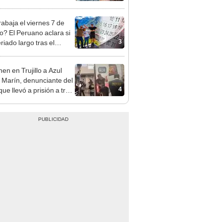
opi multó a la empresa
ás de S/ 19.000
rabaja el viernes 7 de
o? El Peruano aclara si
3
riado largo tras el
nso del 6 de agosto
en en Trujillo a Azul
 Marín, denunciante del
4
ue llevó a prisión a tres
as