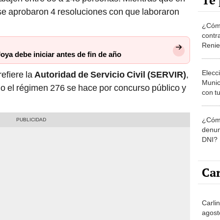
Te 
se aprobaron 4 resoluciones con que laboraron
¿Cómo
contra
Reni
oya debe iniciar antes de fin de año
Elecc
refiere la
Autoridad de Servicio Civil (SERVIR)
,
Munic
jo el régimen 276 se hace por concurso público y
con tu
miemb
de oct
¿Cómo
la O
denun
DNI?
Car
Carlin
agost