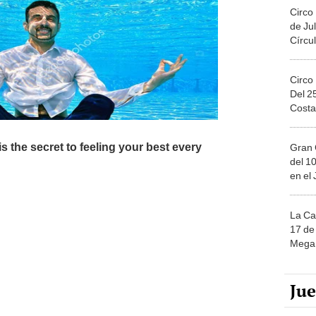
Circo
de Jul
Círcul
Circo
Del 2
Costa
Gran 
del 10
en el
La Ca
17 de 
Mega 
Ju