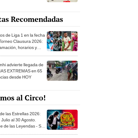
tas Recomendadas
os de Liga 1 en la fecha
 Torneo Clausura 2026:
amación, horarios y
 ver
hi advierte llegada de
IAS EXTREMAS en 65
ncias desde HOY
mos al Circo!
de las Estrellas 2026:
 Julio al 30 Agosto.
e de las Leyendas - San
l