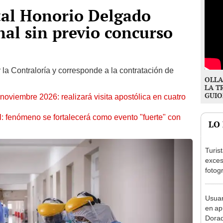
tal Honorio Delgado
nal sin previo concurso
la Contraloría y corresponde a la contratación de
OLLA
.
LA T
GUIO
oviembre 2026: realizará visita apostólica en cuatro
: fenómeno se fortalecerá como evento "fuerte" con
LO
Turis
exces
fotog
en Cu
recup
Usuar
en ap
Dorad