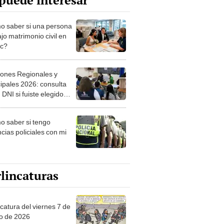
puede interesar
 saber si una persona
jo matrimonio civil en
ec?
iones Regionales y
ipales 2026: consulta
 DNI si fuiste elegido
ro de mesa para este 4
ubre en el link oficial de
 saber si tengo
NPE
cias policiales con mi
lincaturas
catura del viernes 7 de
o de 2026