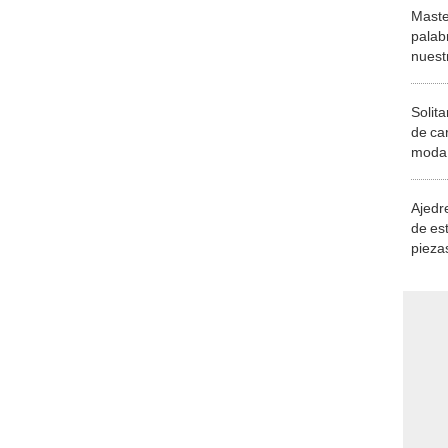
Maste
palab
nuest
Solita
de ca
moda.
demue
Ajedre
de es
piezas
consi