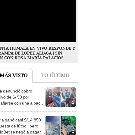
NTA HUMALA EN VIVO RESPONDE Y
RAMPA DE LÓPEZ ALIAGA | SIN
N CON ROSA MARÍA PALACIOS
 MÁS VISTO
LO ÚLTIMO
ta denunció cobro
ivo de S/ 50 por
1
rafiarse con una alpaca
sco y Serenazgo
eró el dinero
ia ganó casi S/14.850
uesta de fútbol, pero
2
oBet se negó a pagar: