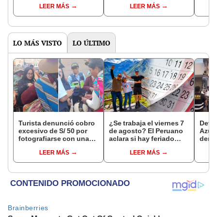
Reniec?
fuiste elegido miembro
LEER MÁS
LEER MÁS
de mesa para este 4 de
octubre en el link oficial
de la ONPE
LO MÁS VISTO
LO ÚLTIMO
Turista denunció cobro
¿Se trabaja el viernes 7
Detie
excesivo de S/ 50 por
de agosto? El Peruano
Azul 
fotografiarse con una
aclara si hay feriado
denu
alpaca en Cusco y
largo tras el descanso
que l
LEER MÁS
LEER MÁS
Serenazgo recuperó el
del 6 de agosto
polic
dinero