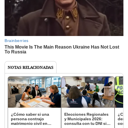
NOTAS RELACIONADAS
¿Cómo saber si una
Elecciones Regionales
¿Cóm
persona contrajo
y Municipales 2026:
denun
matrimonio civil en
consulta con tu DNI si
con 