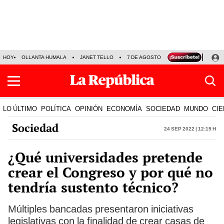
HOY
OLLANTA HUMALA
JANET TELLO
7 DE AGOSTO
TINKA RESULTADOS
LO ÚLTIMO
POLÍTICA
OPINIÓN
ECONOMÍA
SOCIEDAD
MUNDO
CIE
Sociedad
24 Sep 2022 | 12:19 h
¿Qué universidades pretende
crear el Congreso y por qué no
tendría sustento técnico?
Múltiples bancadas presentaron iniciativas
legislativas con la finalidad de crear casas de