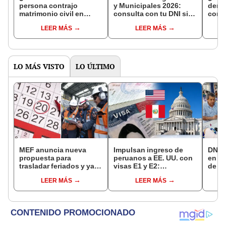
persona contrajo
y Municipales 2026:
denun
matrimonio civil en
consulta con tu DNI si
con 
Reniec?
fuiste elegido miembro
LEER MÁS
LEER MÁS
de mesa para este 4 de
octubre en el link oficial
de la ONPE
LO MÁS VISTO
LO ÚLTIMO
MEF anuncia nueva
Impulsan ingreso de
DNI e
propuesta para
peruanos a EE. UU. con
en Li
trasladar feriados y ya
visas E1 y E2:
de a
no sería a los viernes:
emprendedores y
quié
LEER MÁS
LEER MÁS
“Lunes es mejor día”
pymes serían los más
acce
beneficiados
requi
cump