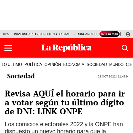
HOY
UNIVERSITARIO VS SPORTING CRISTAL
SINUANO RESULTADOS HOY
CA
LO ÚLTIMO
POLÍTICA
OPINIÓN
ECONOMÍA
SOCIEDAD
MUNDO
CIE
Sociedad
02 Oct 2022 | 11:46 h
Revisa AQUÍ el horario para ir
a votar según tu último dígito
de DNI: LINK ONPE
Los comicios electorales 2022 y la ONPE han
dispuesto un nuevo horario para que la