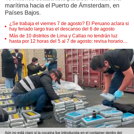
marítima hacia el Puerto de Ámsterdam, en
Países Bajos.
¿Se trabaja el viernes 7 de agosto? El Peruano aclara si
hay feriado largo tras el descanso del 6 de agosto
Más de 10 distritos de Lima y Callao no tendrán luz
hasta por 12 horas del 5 al 7 de agosto: revisa horarios y
zonas afectadas
Aún no está claro si la cocaína fue introducida en el container dentro del