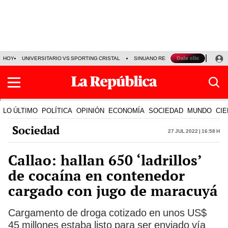
HOY
UNIVERSITARIO VS SPORTING CRISTAL
SINUANO RESULTADOS HOY
CA
LO ÚLTIMO
POLÍTICA
OPINIÓN
ECONOMÍA
SOCIEDAD
MUNDO
CIE
Sociedad
27 Jul 2022 | 16:58 h
Callao: hallan 650 ‘ladrillos’
de cocaína en contenedor
cargado con jugo de maracuyá
Cargamento de droga cotizado en unos US$
45 millones estaba listo para ser enviado vía