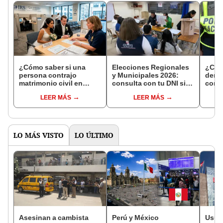
¿Cómo saber si una
Elecciones Regionales
¿Cóm
persona contrajo
y Municipales 2026:
denun
matrimonio civil en
consulta con tu DNI si
con 
Reniec?
fuiste elegido miembro
LEER MÁS
LEER MÁS
de mesa para este 4 de
octubre en el link oficial
de la ONPE
LO MÁS VISTO
LO ÚLTIMO
Asesinan a cambista
Perú y México
Usuar