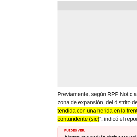
Previamente, según RPP Noticias, 
zona de expansión, del distrito 
tendida con una herida en la fren
contundente (sic)
”, indicó el repo
PUEDES VER:
Alertan que podrán abrir sucursal