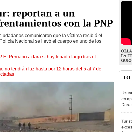
r: reportan a un
nfrentamientos con la PNP
, ciudadanos comunicaron que la víctima recibió el
Policía Nacional se llevó el cuerpo en uno de los
OLLA
LA T
 El Peruano aclara si hay feriado largo tras el
GUIO
ao no tendrán luz hasta por 12 horas del 5 al 7 de
ectadas
LO
Usuar
en ap
Dorad
Indec
con m
Turis
exces
fotog