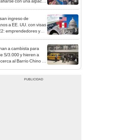
sco: serenazgo
eró el dinero
san ingreso de
nos a EE. UU. con visas
3
E2: emprendedores y
 serían los más
iciados
nan a cambista para
le S/3.000 y hieren a
4
 cerca al Barrio Chino en
 Cercado