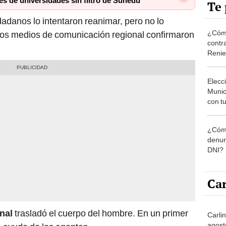
Te 
danos lo intentaron reanimar, pero no lo
¿Cómo
rios medios de comunicación regional confirmaron
contra
Reni
Elecc
Munic
con tu
miemb
de oct
¿Cómo
la O
denun
DNI?
Car
nal
trasladó el cuerpo del hombre. En un primer
Carlin
agost
a ayuda de los agentes.