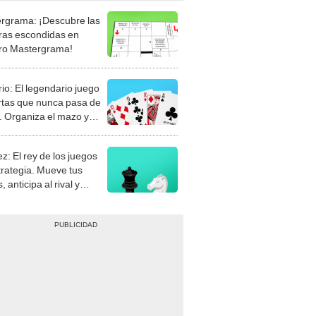
rgrama: ¡Descubre las
ras escondidas en
ro Mastergrama!
rio: El legendario juego
rtas que nunca pasa de
 Organiza el mazo y
stra tu habilidad.
z: El rey de los juegos
trategia. Mueve tus
, anticipa al rival y
gue el jaque mate.