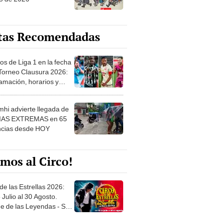
tas Recomendadas
os de Liga 1 en la fecha
 Torneo Clausura 2026:
amación, horarios y
 ver
hi advierte llegada de
IAS EXTREMAS en 65
ncias desde HOY
mos al Circo!
de las Estrellas 2026:
 Julio al 30 Agosto.
e de las Leyendas - San
l