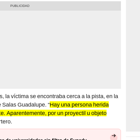
la víctima se encontraba cerca a la pista, en la
de Salas Guadalupe. “
Hay una persona herida
te. Aparentemente, por un proyectil u objeto
rtero.
es de universidades sin filtro de Sunedu