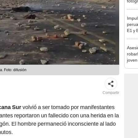
en Cu
recup
Impul
perua
E1 y 
pymes
benef
Asesi
robar
joven
Lima
a. Foto: difusión
Compartir
cana Sur
volvió a ser tomado por manifestantes
antes reportaron un fallecido con una herida en la
digón. El hombre permaneció inconsciente al lado
nutos.