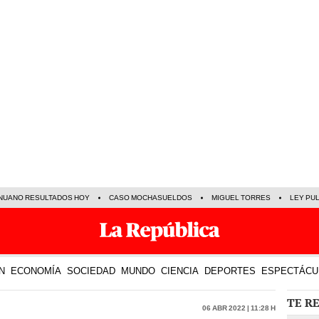
NUANO RESULTADOS HOY
CASO MOCHASUELDOS
MIGUEL TORRES
LEY PU
N
ECONOMÍA
SOCIEDAD
MUNDO
CIENCIA
DEPORTES
ESPECTÁCU
TE R
06 Abr 2022 | 11:28 h