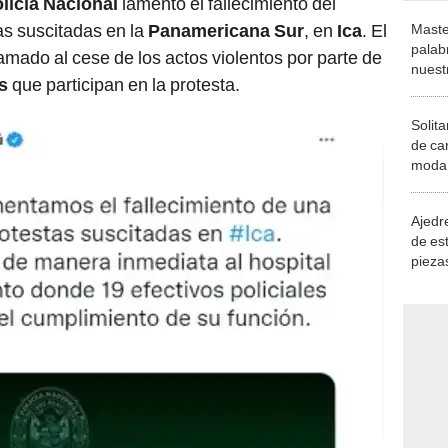
as suscitadas en la
Panamericana Sur
, en
Ica
. El
Maste
palab
lamado al cese de los actos violentos por parte de
nuest
s
que participan en la protesta.
Solita
de ca
moda.
demue
Ajedre
de es
piezas
consi