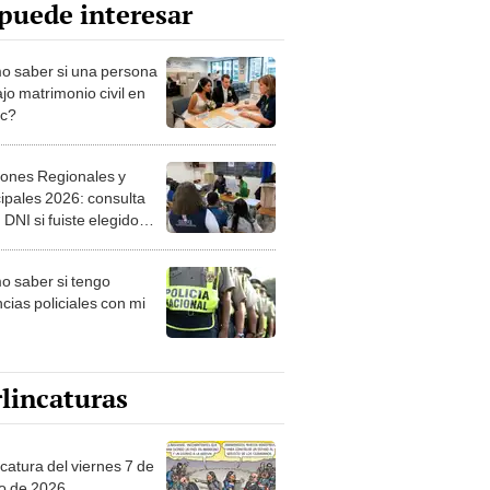
puede interesar
 saber si una persona
jo matrimonio civil en
ec?
iones Regionales y
ipales 2026: consulta
 DNI si fuiste elegido
ro de mesa para este 4
ubre en el link oficial de
 saber si tengo
NPE
cias policiales con mi
lincaturas
catura del viernes 7 de
o de 2026