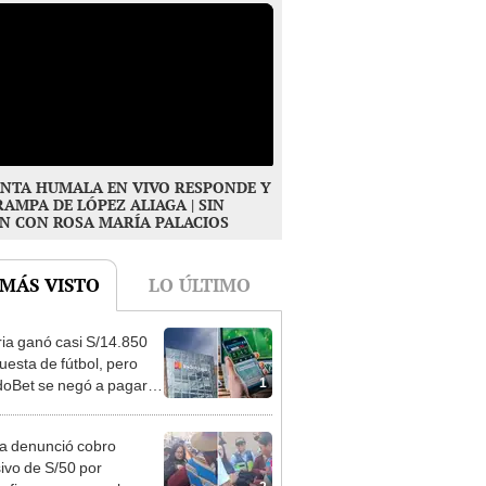
NTA HUMALA EN VIVO RESPONDE Y
RAMPA DE LÓPEZ ALIAGA | SIN
N CON ROSA MARÍA PALACIOS
 MÁS VISTO
LO ÚLTIMO
ia ganó casi S/14.850
uesta de fútbol, pero
1
oBet se negó a pagar:
opi multó a la empresa
ás de S/ 19.000
ta denunció cobro
ivo de S/50 por
2
rafiarse con una alpaca