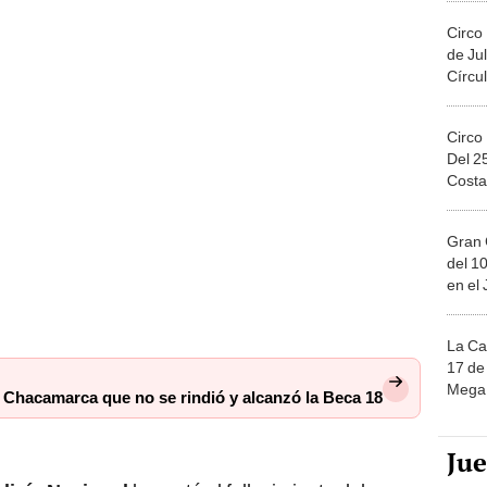
Circo
de Jul
Círcul
Circo
Del 2
Costa
Gran 
del 10
en el
La Ca
17 de 
Mega 
e Chacamarca que no se rindió y alcanzó la Beca 18
Ju
licía Nacional
lamentó el fallecimiento del