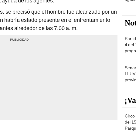
s, se precisó que el hombre fue alcanzado por un
n habría estado presente en el enfrentamiento
No
tantes alrededor de las 7.00 a. m.
Partid
4 del
progr
dónde
Senam
LLUV
provi
¡Va
Circo 
del 15
Parqu
Migue