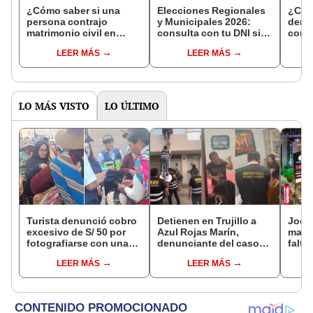
¿Cómo saber si una
Elecciones Regionales
¿Cóm
persona contrajo
y Municipales 2026:
denun
matrimonio civil en
consulta con tu DNI si
con 
Reniec?
fuiste elegido miembro
LEER MÁS
LEER MÁS
de mesa para este 4 de
octubre en el link oficial
de la ONPE
LO MÁS VISTO
LO ÚLTIMO
Turista denunció cobro
Detienen en Trujillo a
Jocke
excesivo de S/ 50 por
Azul Rojas Marín,
manti
fotografiarse con una
denunciante del caso
falta
alpaca en Cusco y
que llevó a prisión a tres
¿desd
LEER MÁS
LEER MÁS
Serenazgo recuperó el
policías
el ce
dinero