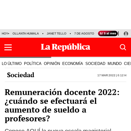
HOY
OLLANTA HUMALA
JANET TELLO
7 DE AGOSTO
TINKA RESULTADOS
LO ÚLTIMO
POLÍTICA
OPINIÓN
ECONOMÍA
SOCIEDAD
MUNDO
CIE
Sociedad
17 Mar 2022 | 0:12 h
Remuneración docente 2022:
¿cuándo se efectuará el
aumento de sueldo a
profesores?