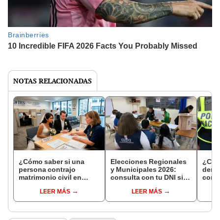
NOTAS RELACIONADAS
¿Cómo saber si una
Elecciones Regionales
¿Cóm
persona contrajo
y Municipales 2026:
denun
matrimonio civil en
consulta con tu DNI si
con 
Reniec?
fuiste elegido miembro
LEER MÁS
LEER MÁS
de mesa para este 4 de
octubre en el link oficial
de la ONPE