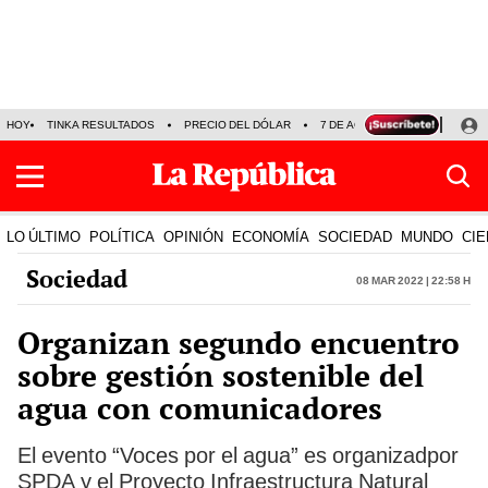
HOY
TINKA RESULTADOS
PRECIO DEL DÓLAR
7 DE AGOSTO
OLLANTA H
LO ÚLTIMO
POLÍTICA
OPINIÓN
ECONOMÍA
SOCIEDAD
MUNDO
CIE
Sociedad
08 Mar 2022 | 22:58 h
Organizan segundo encuentro
sobre gestión sostenible del
agua con comunicadores
El evento “Voces por el agua” es organizadpor
SPDA y el Proyecto Infraestructura Natural