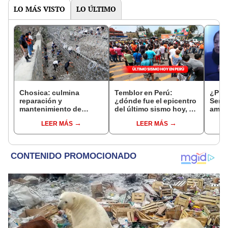
LO MÁS VISTO
LO ÚLTIMO
Chosica: culmina
Temblor en Perú:
¿Prim
reparación y
¿dónde fue el epicentro
Senam
mantenimiento de
del último sismo hoy, 3
amari
mallas de contención
de febrero, según IGP?
tempe
LEER MÁS
LEER MÁS
15 re