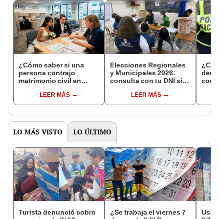
¿Cómo saber si una
Elecciones Regionales
¿Cóm
persona contrajo
y Municipales 2026:
denun
matrimonio civil en
consulta con tu DNI si
con 
Reniec?
fuiste elegido miembro
LEER MÁS
LEER MÁS
de mesa para este 4 de
octubre en el link oficial
de la ONPE
LO MÁS VISTO
LO ÚLTIMO
Turista denunció cobro
¿Se trabaja el viernes 7
Usuar