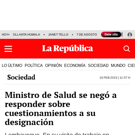
HOY
OLLANTA HUMALA
JANET TELLO
7 DE AGOSTO
TINKA RESULTADOS
LO ÚLTIMO
POLÍTICA
OPINIÓN
ECONOMÍA
SOCIEDAD
MUNDO
CIE
Sociedad
18 Feb 2022 | 11:57 h
Ministro de Salud se negó a
responder sobre
cuestionamientos a su
designación