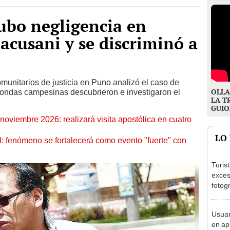
ubo negligencia en
acusani y se discriminó a
munitarios de justicia en Puno analizó el caso de
OLLA
rondas campesinas descubrieron e investigaron el
LA T
GUIO
oviembre 2026: realizará visita apostólica en cuatro
LO
: fenómeno se fortalecerá como evento "fuerte" con
Turis
exces
fotog
en Cu
recup
Usuar
en ap
Dorad