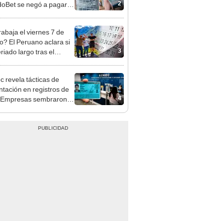
opi multó a la empresa
ás de S/ 19.000
rabaja el viernes 7 de
o? El Peruano aclara si
3
riado largo tras el
nso del 6 de agosto
c revela tácticas de
ntación en registros de
4
“Empresas sembraron
para sacar datos”