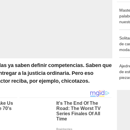
Maste
palab
nuest
Solita
de ca
moda.
demue
as ya saben definir competencias. Saben que
Ajedre
de es
tregar a la justicia ordinaria. Pero eso
piezas
ctor reciba, por ejemplo, chicotazos.
consi