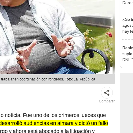
Indec
con m
¿Se t
agost
hay fe
desca
Renie
supla
DNI: 
bots 
ió trabajar en coordinación con ronderos. Foto: La República
Compartir
o noticia. Fue uno de los primeros jueces que
desarrolló audiencias en aimara y dictó un fallo
rgo y ahora está abocado a la litigación y