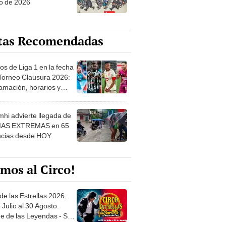
tas Recomendadas
os de Liga 1 en la fecha
 Torneo Clausura 2026:
amación, horarios y
 ver
hi advierte llegada de
IAS EXTREMAS en 65
ncias desde HOY
mos al Circo!
de las Estrellas 2026:
 Julio al 30 Agosto.
e de las Leyendas - San
l