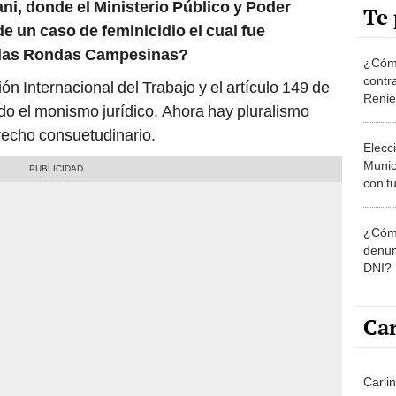
Te 
de un caso de feminicidio el cual fue
r las Rondas Campesinas?
¿Cómo
contra
n Internacional del Trabajo y el artículo 149 de
Reni
ado el monismo jurídico. Ahora hay pluralismo
recho consuetudinario.
Elecc
Munic
con tu
miemb
de oct
¿Cómo
la O
denun
DNI?
Car
Carlin
agost