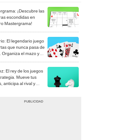
rgrama: ¡Descubre las
ras escondidas en
ro Mastergrama!
rio: El legendario juego
rtas que nunca pasa de
 Organiza el mazo y
stra tu habilidad.
z: El rey de los juegos
trategia. Mueve tus
, anticipa al rival y
gue el jaque mate.