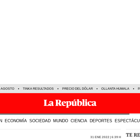
E AGOSTO
TINKA RESULTADOS
PRECIO DEL DÓLAR
OLLANTA HUMALA
P
N
ECONOMÍA
SOCIEDAD
MUNDO
CIENCIA
DEPORTES
ESPECTÁCU
TE R
31 Ene 2022 | 6:39 h