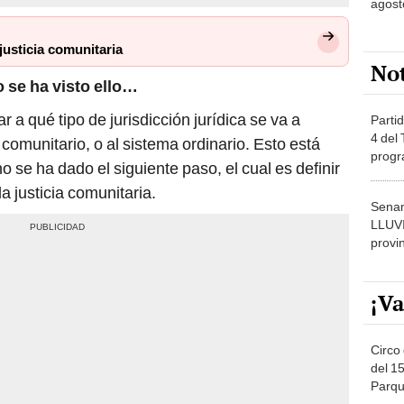
justicia comunitaria
No
 se ha visto ello…
a qué tipo de jurisdicción jurídica se va a
Partid
4 del
 comunitario, o al sistema ordinario. Esto está
progr
 se ha dado el siguiente paso, el cual es definir
dónde
a justicia comunitaria.
Senam
LLUV
provi
¡Va
Circo 
del 15
Parqu
Migue