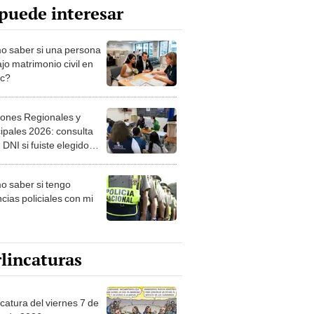
puede interesar
 saber si una persona
jo matrimonio civil en
ec?
iones Regionales y
ipales 2026: consulta
 DNI si fuiste elegido
ro de mesa para este 4
ubre en el link oficial de
 saber si tengo
NPE
cias policiales con mi
lincaturas
catura del viernes 7 de
o de 2026