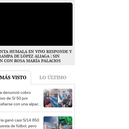
NTA HUMALA EN VIVO RESPONDE Y
RAMPA DE LÓPEZ ALIAGA | SIN
N CON ROSA MARÍA PALACIOS
 MÁS VISTO
LO ÚLTIMO
ta denunció cobro
ivo de S/ 50 por
1
rafiarse con una alpaca
sco y Serenazgo
eró el dinero
ia ganó casi S/14.850
uesta de fútbol, pero
2
oBet se negó a pagar: