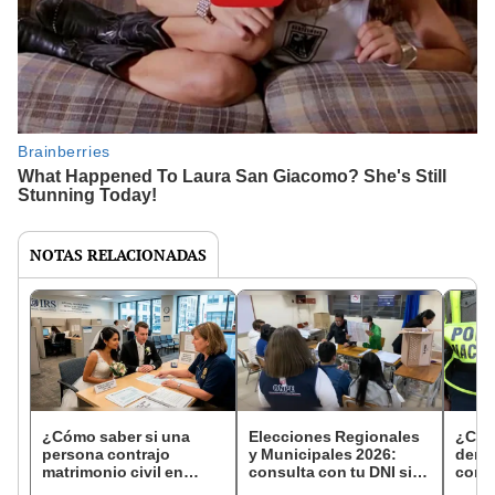
NOTAS RELACIONADAS
¿Cómo saber si una
Elecciones Regionales
¿Cóm
persona contrajo
y Municipales 2026:
denun
matrimonio civil en
consulta con tu DNI si
con 
Reniec?
fuiste elegido miembro