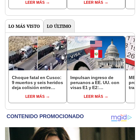
LEER MÁS
LEER MÁS
de mesa para este 4 de
octubre en el link oficial
de la ONPE
LO MÁS VISTO
LO ÚLTIMO
Choque fatal en Cusco:
Impulsan ingreso de
MEF 
9 muertos y seis heridos
peruanos a EE. UU. con
prop
deja colisión entre
visas E1 y E2:
trasl
minivan y camión en
emprendedores y
no se
LEER MÁS
LEER MÁS
Espinar
pymes serían los más
“Lune
beneficiados