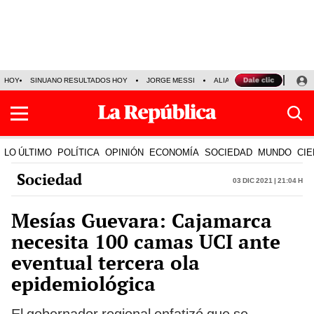
HOY
SINUANO RESULTADOS HOY
JORGE MESSI
ALIANZA LIMA VS SPORT BO
LO ÚLTIMO
POLÍTICA
OPINIÓN
ECONOMÍA
SOCIEDAD
MUNDO
CIE
Sociedad
03 Dic 2021 | 21:04 h
Mesías Guevara: Cajamarca
necesita 100 camas UCI ante
eventual tercera ola
epidemiológica