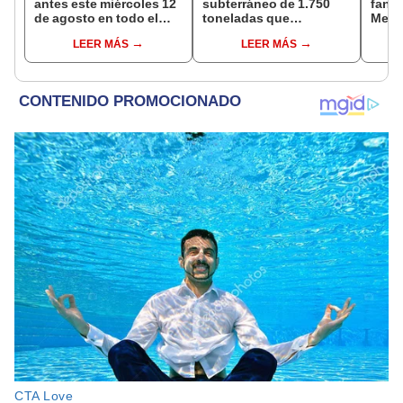
antes este miércoles 12
subterráneo de 1.750
fant
de agosto en todo el
toneladas que
Metr
Perú: tiendas atenderán
construye el Metro bajo
ampli
LEER MÁS
LEER MÁS
hasta las 7 p.m.
el Callao avanza a su
incon
última estación
buse
esta