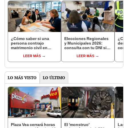
¿Cómo saber si una
Elecciones Regionales
¿Cóm
persona contrajo
y Municipales 2026:
denun
matrimonio civil en
consulta con tu DNI si
con 
Reniec?
fuiste elegido miembro
LEER MÁS
LEER MÁS
de mesa para este 4 de
octubre en el link oficial
de la ONPE
LO MÁS VISTO
LO ÚLTIMO
Plaza Vea cerrará horas
El 'monstruo'
Las 