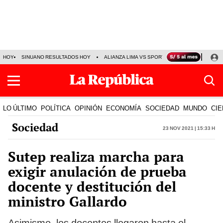
HOY
SINUANO RESULTADOS HOY
ALIANZA LIMA VS SPORT BOYS
JORGE MES
LO ÚLTIMO
POLÍTICA
OPINIÓN
ECONOMÍA
SOCIEDAD
MUNDO
CIE
Sociedad
23 Nov 2021 | 15:33 h
Sutep realiza marcha para
exigir anulación de prueba
docente y destitución del
ministro Gallardo