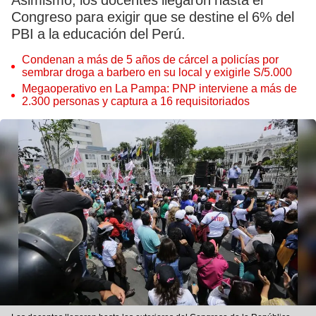
Asimismo, los docentes llegaron hasta el
Congreso para exigir que se destine el 6% del
PBI a la educación del Perú.
Condenan a más de 5 años de cárcel a policías por
sembrar droga a barbero en su local y exigirle S/5.000
Megaoperativo en La Pampa: PNP interviene a más de
2.300 personas y captura a 16 requisitoriados