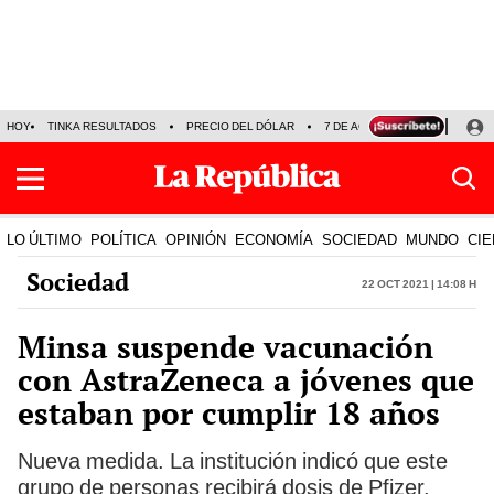
HOY
TINKA RESULTADOS
PRECIO DEL DÓLAR
7 DE AGOSTO
OLLANTA H
LO ÚLTIMO
POLÍTICA
OPINIÓN
ECONOMÍA
SOCIEDAD
MUNDO
CIE
Sociedad
22 Oct 2021 | 14:08 h
Minsa suspende vacunación
con AstraZeneca a jóvenes que
estaban por cumplir 18 años
Nueva medida. La institución indicó que este
grupo de personas recibirá dosis de Pfizer.