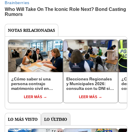
NOTAS RELACIONADAS
¿Cómo saber si una
Elecciones Regionales
¿Cóm
persona contrajo
y Municipales 2026:
denun
matrimonio civil en
consulta con tu DNI si
con 
Reniec?
fuiste elegido miembro
LEER MÁS
LEER MÁS
de mesa para este 4 de
octubre en el link oficial
de la ONPE
LO MÁS VISTO
LO ÚLTIMO