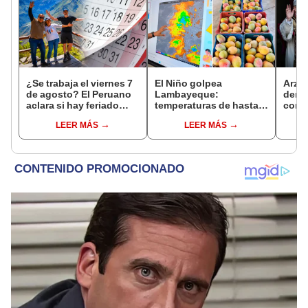
¿Se trabaja el viernes 7
El Niño golpea
Arzo
de agosto? El Peruano
Lambayeque:
derog
aclara si hay feriado
temperaturas de hasta
como 
largo tras el descanso
36 °C ponen en riesgo la
ante 
LEER MÁS
LEER MÁS
del 6 de agosto
producción de mango y
León
palta