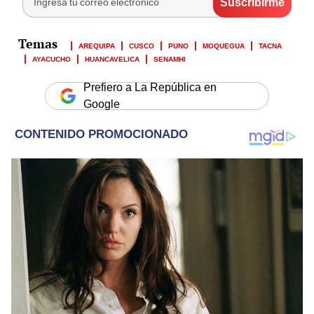
AREQUIPA
CUSCO
PUNO
MOQUEGUA
TACNA
AYACUCHO
HUANCAVELICA
SENAMHI
Prefiero a La República en
Google