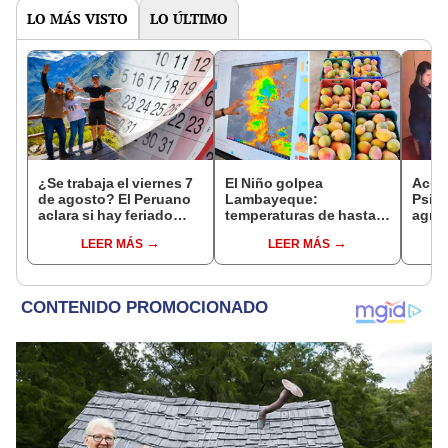
LO MÁS VISTO
LO ÚLTIMO
¿Se trabaja el viernes 7
El Niño golpea
Acusa
de agosto? El Peruano
Lambayeque:
Psico
aclara si hay feriado
temperaturas de hasta
agres
largo tras el descanso
36 °C ponen en riesgo la
con 
LEER MÁS
LEER MÁS
del 6 de agosto
producción de mango y
cámar
palta
hech