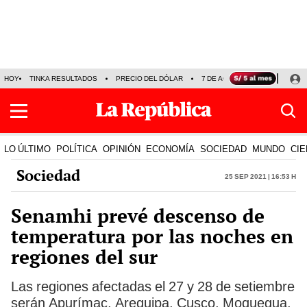
HOY
TINKA RESULTADOS
PRECIO DEL DÓLAR
7 DE AGOSTO
OLLANTA H
LO ÚLTIMO
POLÍTICA
OPINIÓN
ECONOMÍA
SOCIEDAD
MUNDO
CIE
Sociedad
25 Sep 2021 | 16:53 h
Senamhi prevé descenso de
temperatura por las noches en
regiones del sur
Las regiones afectadas el 27 y 28 de setiembre
serán Apurímac, Arequipa, Cusco, Moquegua,