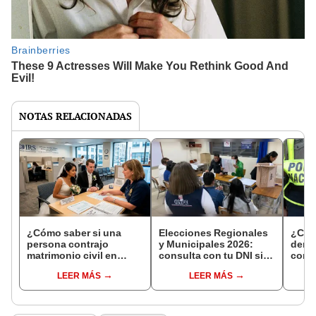
NOTAS RELACIONADAS
¿Cómo saber si una
Elecciones Regionales
¿Cóm
persona contrajo
y Municipales 2026:
denun
matrimonio civil en
consulta con tu DNI si
con 
Reniec?
fuiste elegido miembro
LEER MÁS
LEER MÁS
de mesa para este 4 de
octubre en el link oficial
de la ONPE