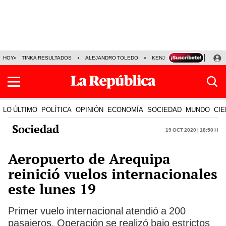
HOY
TINKA RESULTADOS
ALEJANDRO TOLEDO
KENJI FUJIMORI
PRECIO
LO ÚLTIMO
POLÍTICA
OPINIÓN
ECONOMÍA
SOCIEDAD
MUNDO
CIE
Sociedad
19 Oct 2020 | 18:50 h
Aeropuerto de Arequipa
reinició vuelos internacionales
este lunes 19
Primer vuelo internacional atendió a 200
pasajeros. Operación se realizó bajo estrictos