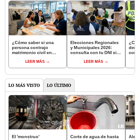
¿Cómo saber si una
Elecciones Regionales
¿Cóm
persona contrajo
y Municipales 2026:
denun
matrimonio civil en
consulta con tu DNI si
con 
Reniec?
fuiste elegido miembro
LEER MÁS
LEER MÁS
de mesa para este 4 de
octubre en el link oficial
de la ONPE
LO MÁS VISTO
LO ÚLTIMO
El 'monstruo'
Corte de agua de hasta
Alert