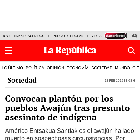
HOY
TINKA RESULTADOS
PRECIO DEL DÓLAR
7 DE AGOSTO
OLLANTA H
LO ÚLTIMO
POLÍTICA
OPINIÓN
ECONOMÍA
SOCIEDAD
MUNDO
CIE
Sociedad
26 Feb 2020 | 8:08 h
Convocan plantón por los
pueblos Awajún tras presunto
asesinato de indígena
Américo Entsakua Santiak es el awajún hallado
muerto en sospechosas circunstancias. Por