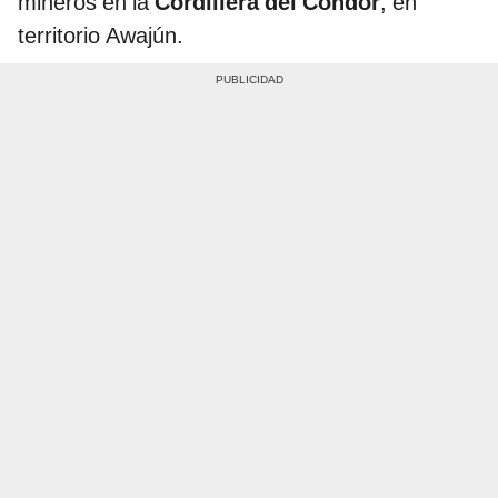
mineros en la
Cordillera del Cóndor
, en
territorio Awajún.