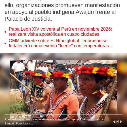
ello, organizaciones promueven manifestación
en apoyo al pueblo indígena Awajún frente al
Palacio de Justicia.
Papa León XIV volverá al Perú en noviembre 2026:
realizará visita apostólica en cuatro ciudades
OMM advierte sobre El Niño global: fenómeno se
fortalecerá como evento "fuerte" con temperaturas
récord este 2026
Pueblo Awajún denuncia presunto asesinato del indígena Américo Entsakua
1
/
3
Santiak. Foto: Mocicc.