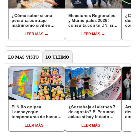
¿Cómo saber si una
Elecciones Regionales
¿Cóm
persona contrajo
y Municipales 2026:
denun
matrimonio civil en
consulta con tu DNI si
con 
Reniec?
fuiste elegido miembro
LEER MÁS
LEER MÁS
de mesa para este 4 de
octubre en el link oficial
de la ONPE
LO MÁS VISTO
LO ÚLTIMO
El Niño golpea
¿Se trabaja el viernes 7
Arzo
Lambayeque:
de agosto? El Peruano
derog
temperaturas de hasta
aclara si hay feriado
como 
36 °C ponen en riesgo la
largo tras el descanso
ante 
LEER MÁS
LEER MÁS
producción de mango y
del 6 de agosto
León
palta