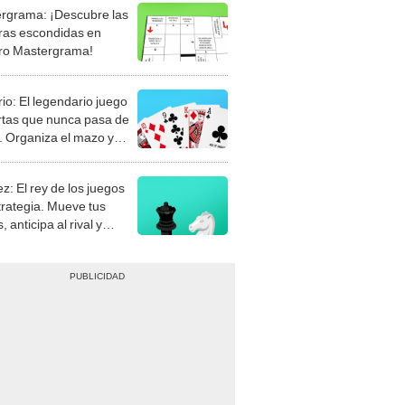
rgrama: ¡Descubre las
ras escondidas en
ro Mastergrama!
rio: El legendario juego
rtas que nunca pasa de
 Organiza el mazo y
stra tu habilidad.
z: El rey de los juegos
trategia. Mueve tus
, anticipa al rival y
gue el jaque mate.