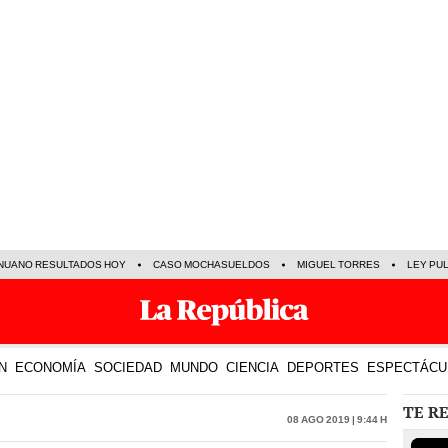
NUANO RESULTADOS HOY
CASO MOCHASUELDOS
MIGUEL TORRES
LEY PU
N
ECONOMÍA
SOCIEDAD
MUNDO
CIENCIA
DEPORTES
ESPECTÁCU
TE R
08 Ago 2019 | 9:44 h