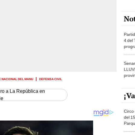
No
Partid
4 del
progr
dónde
Senam
LLUV
provi
 NACIONAL DEL MANU
DEFENSA CIVIL
ero a La República en
¡Va
le
Circo 
del 15
Parqu
Migue