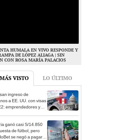
NTA HUMALA EN VIVO RESPONDE Y
RAMPA DE LÓPEZ ALIAGA | SIN
N CON ROSA MARÍA PALACIOS
 MÁS VISTO
LO ÚLTIMO
san ingreso de
nos a EE. UU. con visas
1
E2: emprendedores y
 serían los más
iciados
ia ganó casi S/14.850
uesta de fútbol, pero
2
oBet se negó a pagar: