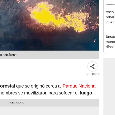
Indec
con m
Asesi
robar
joven
Lima
Encue
menor
días 
sujet
il hectáreas.
PNP b
Compartir
forestal
que se originó cerca al
Parque Nacional
hombres se movilizaron para sofocar el
fuego
.