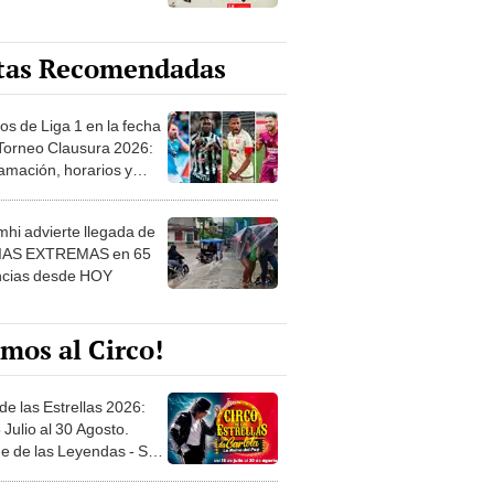
tas Recomendadas
os de Liga 1 en la fecha
 Torneo Clausura 2026:
amación, horarios y
 ver
hi advierte llegada de
IAS EXTREMAS en 65
ncias desde HOY
mos al Circo!
de las Estrellas 2026:
 Julio al 30 Agosto.
e de las Leyendas - San
l