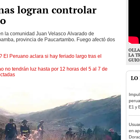
nas logran controlar
co
es en la comunidad Juan Velasco Alvarado de
bamba, provincia de Paucartambo. Fuego afectó dos
OLLA
LA T
 El Peruano aclara si hay feriado largo tras el
GUIO
ao no tendrán luz hasta por 12 horas del 5 al 7 de
ectadas
LO
Impul
perua
E1 y 
pymes
benef
Usuar
en ap
Dorad