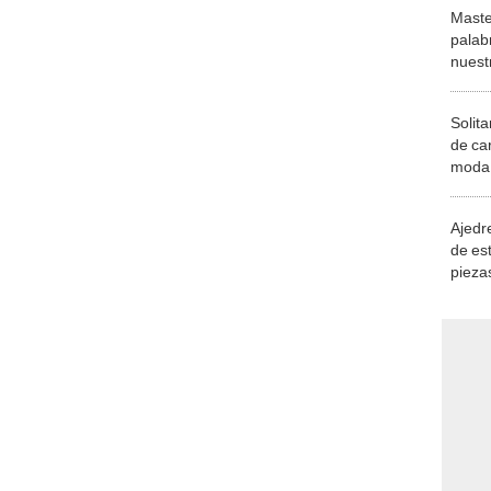
Maste
palab
nuest
Solita
de ca
moda.
demue
Ajedre
de es
piezas
consi