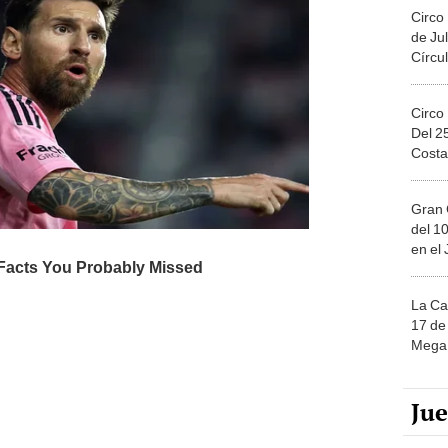
Circo
de Jul
Círcul
Circo
Del 2
Costa
Gran 
del 10
en el
La Ca
17 de 
Mega 
Ju