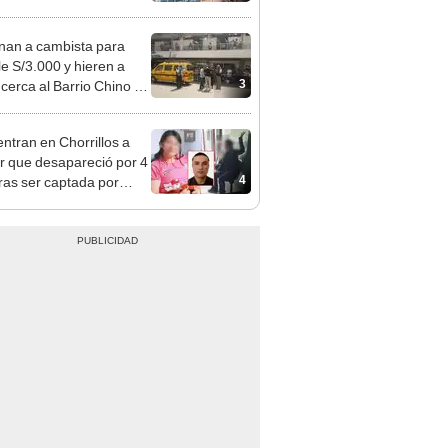
opi multó a la empresa
ás de S/ 19.000
nan a cambista para
le S/3.000 y hieren a
3
 cerca al Barrio Chino en
 Cercado
ntran en Chorrillos a
 que desapareció por 4
4
tras ser captada por
o que conoció en Roblox:
usca al implicado