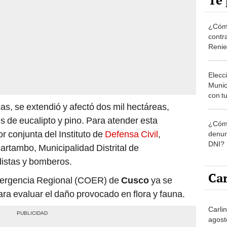
Te 
¿Cómo
contra
Reni
Elecc
Munic
con tu
miemb
as, se extendió y afectó dos mil hectáreas,
de oct
 de eucalipto y pino. Para atender esta
¿Cómo
la O
r conjunta del Instituto de
Defensa Civil
,
denun
DNI?
artambo, Municipalidad Distrital de
istas y bomberos.
Car
mergencia Regional (COER) de
Cusco
ya se
para evaluar el daño provocado en flora y fauna.
Carlin
agost