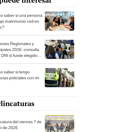
puede interesar
 saber si una persona
jo matrimonio civil en
ec?
iones Regionales y
ipales 2026: consulta
 DNI si fuiste elegido
ro de mesa para este 4
ubre en el link oficial de
 saber si tengo
NPE
cias policiales con mi
lincaturas
catura del viernes 7 de
o de 2026