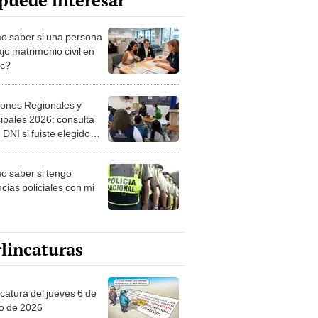
puede interesar
 saber si una persona
jo matrimonio civil en
ec?
iones Regionales y
ipales 2026: consulta
 DNI si fuiste elegido
ro de mesa para este 4
ubre en el link oficial de
 saber si tengo
NPE
cias policiales con mi
lincaturas
ncatura del jueves 6 de
o de 2026