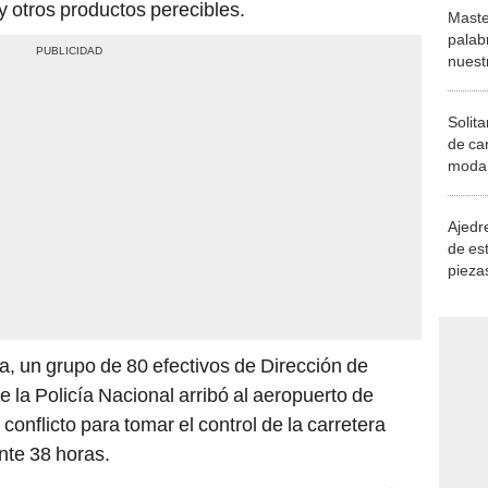
 otros productos perecibles.
Maste
palab
nuest
Solita
de ca
moda.
demue
Ajedre
de es
piezas
consi
ta, un grupo de 80 efectivos de Dirección de
 la Policía Nacional arribó al aeropuerto de
conflicto para tomar el control de la carretera
te 38 horas.