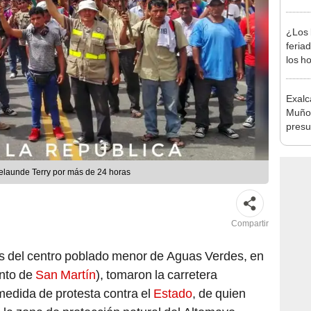
produ
¿Los 
feria
los h
habil
BBVA 
Exalc
Muñoz
presu
seren
elaunde Terry por más de 24 horas
Compartir
s del centro poblado menor de Aguas Verdes, en
ento de
San Martín
), tomaron la carretera
edida de protesta contra el
Estado
, de quien