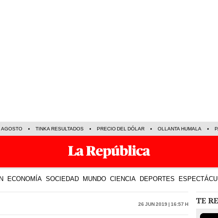
E AGOSTO
TINKA RESULTADOS
PRECIO DEL DÓLAR
OLLANTA HUMALA
P
N
ECONOMÍA
SOCIEDAD
MUNDO
CIENCIA
DEPORTES
ESPECTÁCU
TE R
26 Jun 2019 | 16:57 h