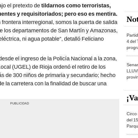
jo el pretexto de
tildarnos como terroristas,
uentes y requisitoriados; pero eso es mentira.
No
frontera interregional, somos la puerta de salida
ntre los departamentos de San Martín y Amazonas,
Partid
eléctrica, ni agua potable”, detalló Feliciano
4 del
progr
dónde
desde el ingreso de la Policía Nacional a la zona,
Senam
ocal (UGEL) de Rioja ordenó el retiro de los
LLUV
ás de 300 niños de primaria y secundario; hecho
provi
e la carretera con la finalidad de buscar una
¡Va
Circo 
del 15
Parqu
Migue