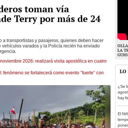
deros toman vía
de Terry por más de 24
o a transportistas y pasajeros, quienes deben hacer
OLLA
 vehículos varados y la Policía recién ha enviado
LA T
rgencia.
GUIO
oviembre 2026: realizará visita apostólica en cuatro
LO
: fenómeno se fortalecerá como evento "fuerte" con
¿Se t
agost
hay fe
desca
El Ni
tempe
ponen