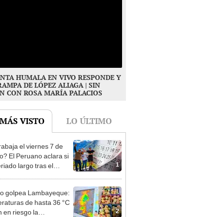
NTA HUMALA EN VIVO RESPONDE Y
RAMPA DE LÓPEZ ALIAGA | SIN
N CON ROSA MARÍA PALACIOS
 MÁS VISTO
LO ÚLTIMO
rabaja el viernes 7 de
o? El Peruano aclara si
1
riado largo tras el
nso del 6 de agosto
ño golpea Lambayeque:
raturas de hasta 36 °C
2
 en riesgo la