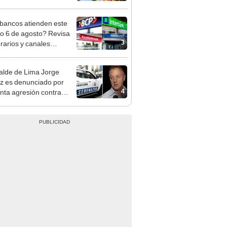
cción de mango y palta
bancos atienden este
do 6 de agosto? Revisa
3
orarios y canales
itados en BCP, Interbank,
y Banco de la Nación
alde de Lima Jorge
 es denunciado por
4
nta agresión contra
a gestante de Miraflores