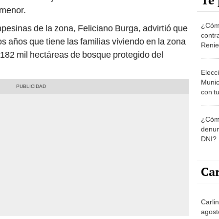
Te 
 menor.
¿Cómo
esinas de la zona, Feliciano Burga, advirtió que
contra
s años que tiene las familias viviendo en la zona
Reni
 182 mil hectáreas de bosque protegido del
Elecc
Munic
con tu
miemb
de oct
¿Cómo
la O
denun
DNI?
Car
Carli
agost