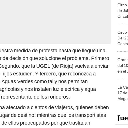
Circo
de Jul
Círcul
Circo
Del 2
Costa
uestra medida de protesta hasta que llegue una
er de decisión que solucione el problema. Primero
Gran 
r. Segundo, que la UGEL (de Rioja) vuelva a enviar
del 10
en el
 hijos estudien. Y tercero, que reconozca a
 Aguas Verdes como tal y nos permitan
La Ca
grícolas y nos instalen luz eléctrica y agua
17 de 
el representante de los ronderos.
Mega 
 ha afectado a cientos de viajeros, quienes deben
lugar de destino; mientras que los transportistas
Ju
de ellos preocupados por que trasladan