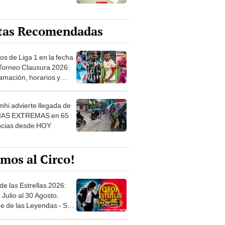
tas Recomendadas
os de Liga 1 en la fecha
 Torneo Clausura 2026:
amación, horarios y
 ver
hi advierte llegada de
IAS EXTREMAS en 65
ncias desde HOY
mos al Circo!
de las Estrellas 2026:
 Julio al 30 Agosto.
e de las Leyendas - San
l