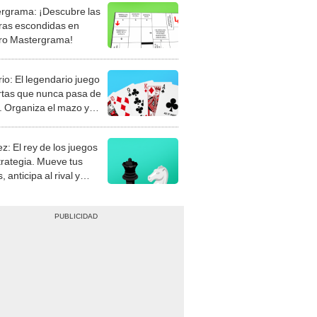
rgrama: ¡Descubre las
ras escondidas en
ro Mastergrama!
rio: El legendario juego
rtas que nunca pasa de
 Organiza el mazo y
stra tu habilidad.
z: El rey de los juegos
trategia. Mueve tus
, anticipa al rival y
gue el jaque mate.