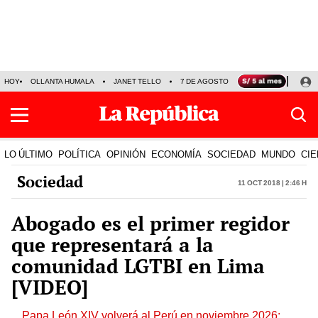
HOY
OLLANTA HUMALA
JANET TELLO
7 DE AGOSTO
TINKA RESULTADOS
LO ÚLTIMO
POLÍTICA
OPINIÓN
ECONOMÍA
SOCIEDAD
MUNDO
CIE
Sociedad
11 Oct 2018 | 2:46 h
Abogado es el primer regidor
que representará a la
comunidad LGTBI en Lima
[VIDEO]
Papa León XIV volverá al Perú en noviembre 2026: