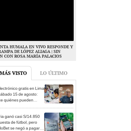
NTA HUMALA EN VIVO RESPONDE Y
RAMPA DE LÓPEZ ALIAGA | SIN
N CON ROSA MARÍA PALACIOS
 MÁS VISTO
LO ÚLTIMO
lectrónico gratis en Lima
sábado 15 de agosto:
1
e quiénes pueden
er y qué requisitos
 cumplir
ia ganó casi S/14.850
uesta de fútbol, pero
2
oBet se negó a pagar: