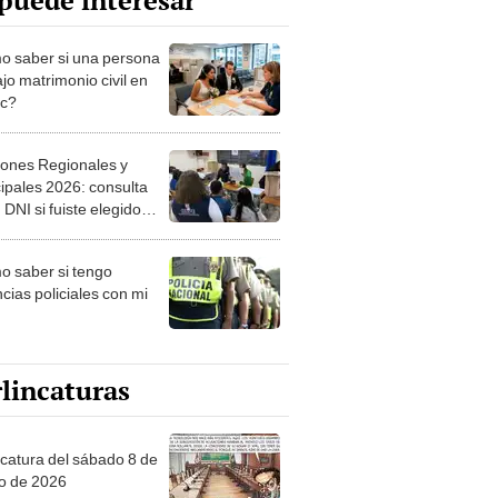
puede interesar
 saber si una persona
jo matrimonio civil en
ec?
iones Regionales y
ipales 2026: consulta
 DNI si fuiste elegido
ro de mesa para este 4
ubre en el link oficial de
 saber si tengo
NPE
cias policiales con mi
lincaturas
ncatura del sábado 8 de
o de 2026