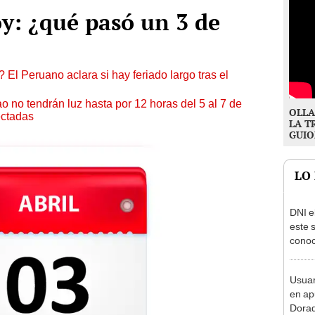
y: ¿qué pasó un 3 de
 El Peruano aclara si hay feriado largo tras el
ao no tendrán luz hasta por 12 horas del 5 al 7 de
OLLA
ectadas
LA T
GUIO
LO
DNI e
este 
conoc
acced
deben
Usuar
en ap
Dorad