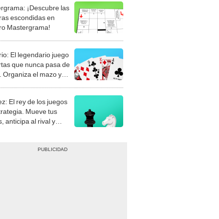
rgrama: ¡Descubre las
ras escondidas en
ro Mastergrama!
rio: El legendario juego
rtas que nunca pasa de
 Organiza el mazo y
stra tu habilidad.
z: El rey de los juegos
trategia. Mueve tus
, anticipa al rival y
gue el jaque mate.