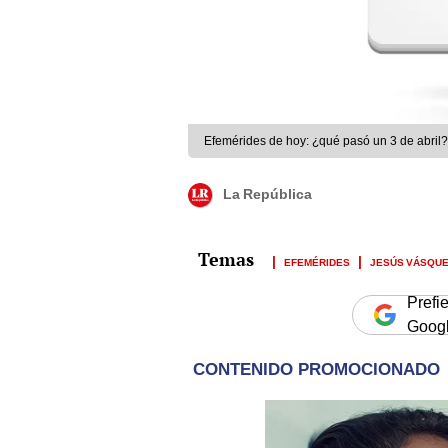
Efemérides de hoy: ¿qué pasó un 3 de abril?
La República
EFEMÉRIDES
JESÚS VÁSQU
Prefi
Goog