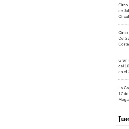
Circo
de Jul
Círcul
Circo
Del 2
Costa
Gran 
del 10
en el
La Ca
17 de 
Mega 
Ju