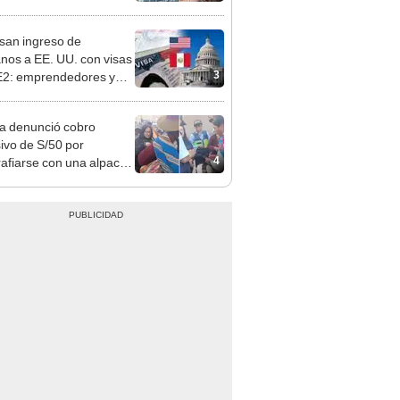
opi multó a la empresa
ás de S/ 19.000
san ingreso de
nos a EE. UU. con visas
3
E2: emprendedores y
 serían los más
iciados
ta denunció cobro
ivo de S/50 por
4
rafiarse con una alpaca
sco: serenazgo
eró el dinero