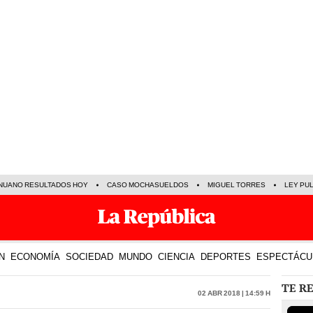
NUANO RESULTADOS HOY
CASO MOCHASUELDOS
MIGUEL TORRES
LEY PU
N
ECONOMÍA
SOCIEDAD
MUNDO
CIENCIA
DEPORTES
ESPECTÁCU
TE R
02 Abr 2018 | 14:59 h