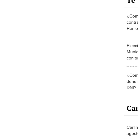
Te 
¿Cómo
contra
Reni
Elecc
Munic
con tu
miemb
de oct
¿Cómo
la O
denun
DNI?
Car
Carli
agost