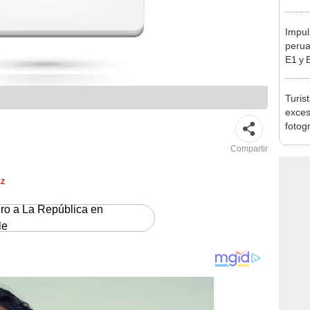
Indec
con m
Impul
perua
E1 y 
pymes
benef
Turis
exces
fotog
en Cu
Compartir
recup
EZ
ero a La República en
le