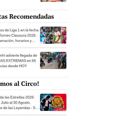
tas Recomendadas
os de Liga 1 en la fecha
 Torneo Clausura 2026:
amación, horarios y
 ver
hi advierte llegada de
IAS EXTREMAS en 65
ncias desde HOY
mos al Circo!
de las Estrellas 2026:
 Julio al 30 Agosto.
e de las Leyendas - San
l