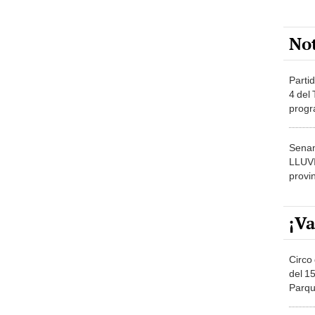
No
Partid
4 del
progr
dónde
Senam
LLUV
provi
¡Va
Circo 
del 15
Parqu
Migue