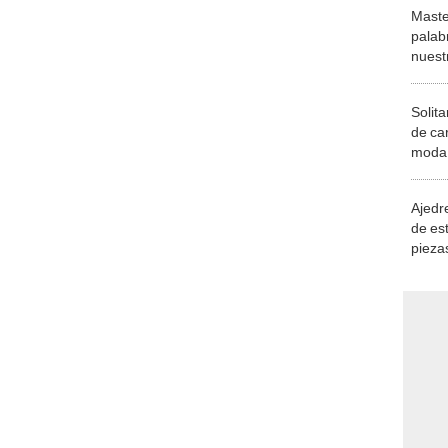
Maste
palab
nuest
Solita
de ca
moda.
demue
Ajedre
de es
piezas
consi