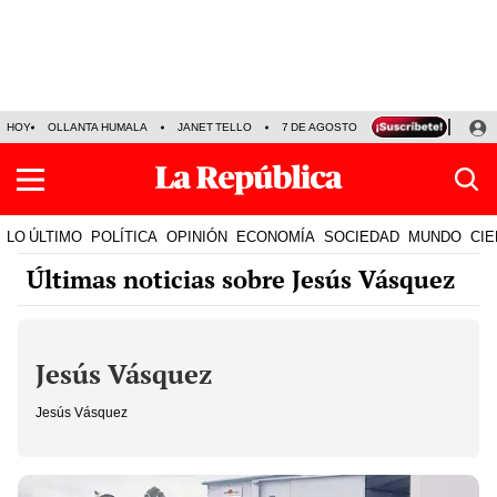
HOY
OLLANTA HUMALA
JANET TELLO
7 DE AGOSTO
TINKA RESULTADOS
LO ÚLTIMO
POLÍTICA
OPINIÓN
ECONOMÍA
SOCIEDAD
MUNDO
CIE
Últimas noticias sobre Jesús Vásquez
Jesús Vásquez
Jesús Vásquez