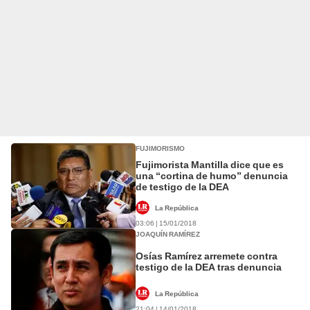
FUJIMORISMO
Fujimorista Mantilla dice que es
una “cortina de humo” denuncia
de testigo de la DEA
La República
03:06 | 15/01/2018
JOAQUÍN RAMÍREZ
Osías Ramírez arremete contra
testigo de la DEA tras denuncia
La República
21:04 | 14/01/2018