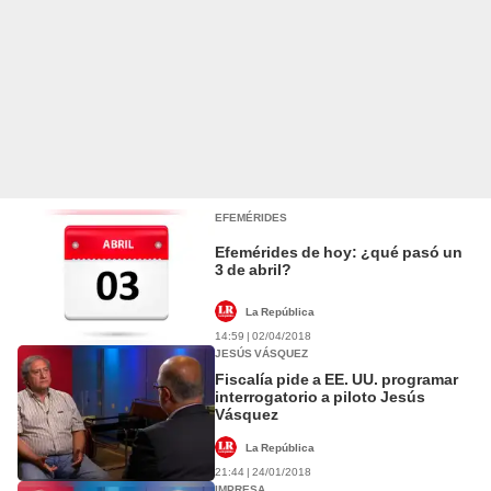
EFEMÉRIDES
Efemérides de hoy: ¿qué pasó un
3 de abril?
La República
14:59 | 02/04/2018
JESÚS VÁSQUEZ
Fiscalía pide a EE. UU. programar
interrogatorio a piloto Jesús
Vásquez
La República
21:44 | 24/01/2018
IMPRESA