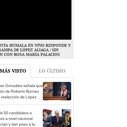
NTA HUMALA EN VIVO RESPONDE Y
RAMPA DE LÓPEZ ALIAGA | SIN
N CON ROSA MARÍA PALACIOS
 MÁS VISTO
LO ÚLTIMO
er Gonzáles señala que
ión de Roberto Burneo
1
 reelección de López
a no representan al JNE
e 50 candidatos a
des a nivel nacional
2
cian y dan paso a la