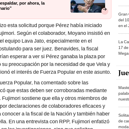
spaldar, por ahora, la
nario”
Gran 
del 10
zo esta solicitud porque Pérez había iniciado
en el
ujimori. Según el colaborador, Moyano insistió en
del equipo Lava Jato, especialmente en el
La Ca
17 de 
ulando para ser juez. Benavides, la fiscal
Mega 
ían esperar a ver si Pérez ganaba la plaza por
 su preocupación por la necesidad de que Vela y
Ju
ionó el interés de Fuerza Popular en este asunto.
 Fuerza Popular, ha comentado sobre las
Maste
dicó que estas deben ser corroboradas mediante
palab
a. Fujimori sostiene que ella y otros miembros de
nuest
 por declaraciones de colaboradores eficaces y
 conocer a la fiscal de la Nación y también haber
Solita
lla. En una entrevista con RPP, Fujimori enfatizó
de ca
moda.