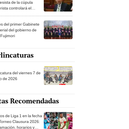
esista de la cúpula
rista controlará el
r año del Senado
les del primer Gabinete
erial del gobierno de
 Fujimori
lincaturas
catura del viernes 7 de
o de 2026
tas Recomendadas
os de Liga 1 en la fecha
 Torneo Clausura 2026:
amación, horarios y