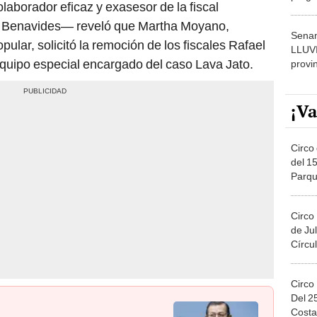
aborador eficaz y exasesor de la fiscal
dónde
ia Benavides— reveló que Martha Moyano,
Senam
pular, solicitó la remoción de los fiscales Rafael
LLUV
quipo especial encargado del caso Lava Jato.
provi
¡Va
Circo 
del 15
Parqu
Migue
Circo
de Jul
Círcul
Circo
Del 2
Costa