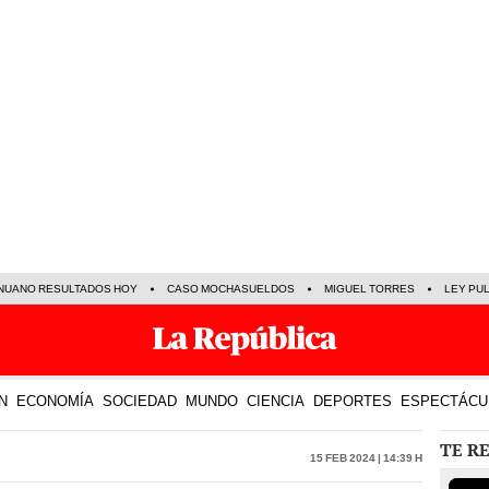
NUANO RESULTADOS HOY
CASO MOCHASUELDOS
MIGUEL TORRES
LEY PU
N
ECONOMÍA
SOCIEDAD
MUNDO
CIENCIA
DEPORTES
ESPECTÁCU
TE R
15 Feb 2024 | 14:39 h