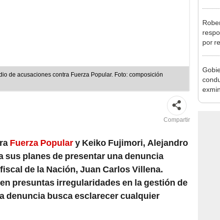
reele
Rober
respo
por r
alcal
Gobie
io de acusaciones contra Fuerza Popular. Foto: composición
condu
exmin
la m
Compartir
tra
Fuerza Popular
y Keiko Fujimori, Alejandro
 sus planes de presentar una denuncia
fiscal de la Nación, Juan Carlos Villena.
n presuntas irregularidades en la gestión de
la denuncia busca esclarecer cualquier