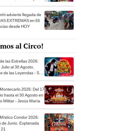
 ver
hi advierte llegada de
IAS EXTREMAS en 65
ncias desde HOY
mos al Circo!
de las Estrellas 2026:
 Julio al 30 Agosto.
e de las Leyendas - San
l
 Montecarlo 2026: Del 17
io hasta el 30 Agosto en
o Militar - Jesús María
 Místico Condor 2026:
5 de Junio. Explanada
 21