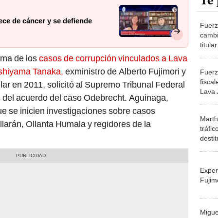
Te 
ece de cáncer y se defiende
Fuerz
cambi
titula
ema de los
casos de corrupción vinculados a Lava
oshiyama Tanaka,
exministro de Alberto Fujimori y
Fuerz
fiscal
r en 2011, solicitó al Supremo Tribunal Federal
Lava 
s del acuerdo del caso Odebrecht. Aguinaga,
Villa
ue se inicien investigaciones sobre casos
Marth
llarán, Ollanta Humala y regidores de la
tráfic
destit
Domin
penal
Exper
Fujim
Migue