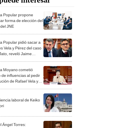
puede interesar
a Popular propone
ar forma de elección del
r del JNE
a Popular pidió sacar a
es Vela y Pérez del caso
Jato, reveló Jaime
nueva
a Moyano cometió
o de influencias al pedir
ución de Rafael Vela y
go Pérez, dicen
istas
iencia laboral de Keiko
ori
l Ángel Torres: