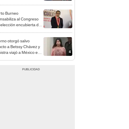
cción encubierta
to Burneo
nsabiliza al Congreso
3
eelección encubierta de
des
rno otorgó salvo
cto a Betssy Chávez y
4
istra viajó a México en
adrugada