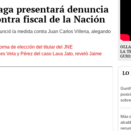
aga presentará denuncia
ntra fiscal de la Nación
unció la medida contra Juan Carlos Villena, alegando
OLLA
rma de elección del titular del JNE
LA T
les Vela y Pérez del caso Lava Jato, reveló Jaime
GUIO
LO
Gunth
posic
sobre
Aliag
Más d
alcal
renun