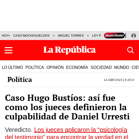
HOY
CASO MOCHASUELDOS
MIGUEL TORRES
LEY PULPÍN
PRECIO DEL
LO ÚLTIMO
POLÍTICA
OPINIÓN
ECONOMÍA
SOCIEDAD
MUNDO
CIE
Política
14 Abr 2023 | 8:25 h
Caso Hugo Bustíos: así fue
como los jueces definieron la
culpabilidad de Daniel Urresti
Veredicto.
Los jueces aplicaron la “psicología
del testimonio” para encontrar la verdad en el