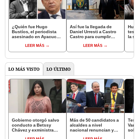
¿Quién fue Hugo
Así fue la llegada de
Hugo
Bustíos, el periodista
Daniel Urresti a Castro
testi
asesinado en Ayacucho
Castro para cumplir
la se
hace más de 34 años?
condena por asesinato
Danie
LEER MÁS
LEER MÁS
a Bustíos
asesi
LO MÁS VISTO
LO ÚLTIMO
Gobierno otorgó salvo
Más de 50 candidatos a
Testi
conducto a Betssy
alcaldes a nivel
Varil
Chávez y exministra
nacional renuncian y
sobo
viajó a México en la
dan paso a la reelección
Orell