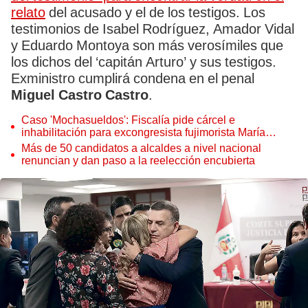
relato
del acusado y el de los testigos. Los
testimonios de Isabel Rodríguez, Amador Vidal
y Eduardo Montoya son más verosímiles que
los dichos del ‘capitán Arturo’ y sus testigos.
Exministro cumplirá condena en el penal
Miguel Castro Castro
.
Caso 'Mochasueldos': Fiscalía pide cárcel e
inhabilitación para excongresista fujimorista María
Cordero Jon Tay
Más de 50 candidatos a alcaldes a nivel nacional
renuncian y dan paso a la reelección encubierta